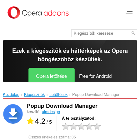
Ugrás
a
lap
tartalmára
Ezek a kiegészítők és háttérképek az
Opera
böngészőhöz
készültek.
Opera letöltése
Free for Android
Kezdőlap
Kiegészítők
Letöltések
Popup Download Manager‎
Popup Download Manager
készítő:
ulmdesign
4.2
A te osztályzatod
/ 5
Összes értékelés száma:
35