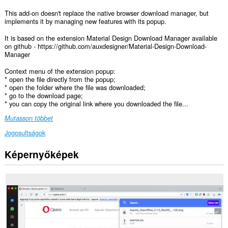
This add-on doesn't replace the native browser download manager, but
implements it by managing new features with its popup.
It is based on the extension Material Design Download Manager available
on github - https://github.com/auxdesigner/Material-Design-Download-
Manager
Context menu of the extension popup:
* open the file directly from the popup;
* open the folder where the file was downloaded;
* go to the download page;
* you can copy the original link where you downloaded the file...
Mutasson többet
Jogosultságok
Képernyőképek
Ez
a
kiegészítő
hozzáfér
a
vágólapra
másolt
és
beillesztett