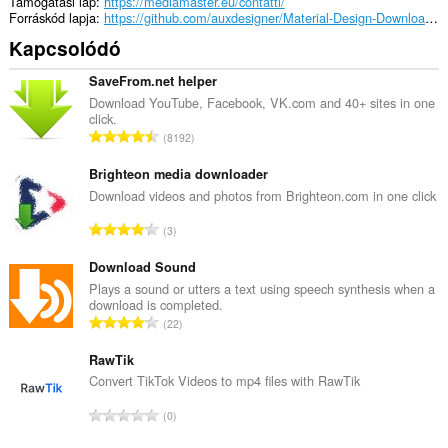
a
Támogatási lap
https://mediamaster.eu/contatti/
kiegészítő
Forráskód lapja
https://github.com/auxdesigner/Material-Design-Download-Manager
hozzáfér
Kapcsolódó
a
lapokhoz
és
SaveFrom.net helper
a
Download YouTube, Facebook, VK.com and 40+ sites in one
böngészési
click.
tevékenységhez.
Ö
8192
s
s
Brighteon media downloader
z
Download videos and photos from Brighteon.com in one click
e
Ö
3
s
s
é
s
Download Sound
r
z
Plays a sound or utters a text using speech synthesis when a
t
download is completed.
e
é
Ö
22
s
k
s
é
e
s
RawTik
r
l
z
Convert TikTok Videos to mp4 files with RawTik
t
é
e
é
Ö
s
0
s
k
s
s
é