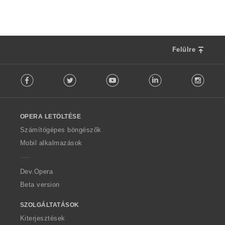
:
Felülre
F
Facebook
Twitter
Youtube
LinkedIn
Instag
o
l
l
o
OPERA LETÖLTÉSE
w
O
Számítógépes böngészők
p
Mobil alkalmazások
e
r
a
Dev.Opera
Beta version
SZOLGÁLTATÁSOK
Kiterjesztések