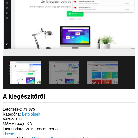
adatokhoz.
This
extension
can
write
data
into
the
clipboard.
This
extension
can
create
rich
notifications
and
display
them
A kiegészítőről
to
you
in
Letöltések
79 075
the
Kategória
Letöltések
system
Verzió
0.8
tray.
Méret
644,2 KB
Last update
2019. december 3.
Ez
Licenc