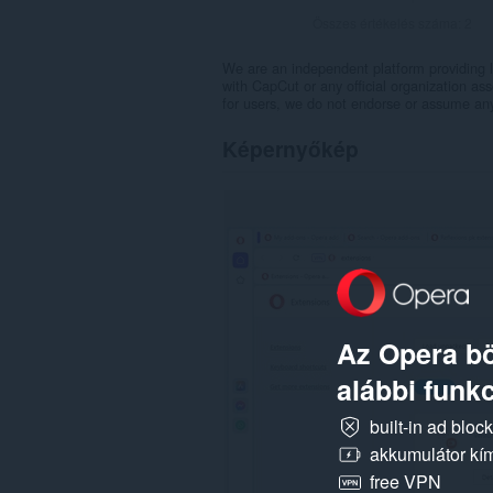
Összes értékelés száma:
2
We are an independent platform providing l
with CapCut or any official organization ass
for users, we do not endorse or assume any r
Képernyőkép
Az Opera bö
alábbi funkc
built-in ad bloc
akkumulátor kí
free VPN