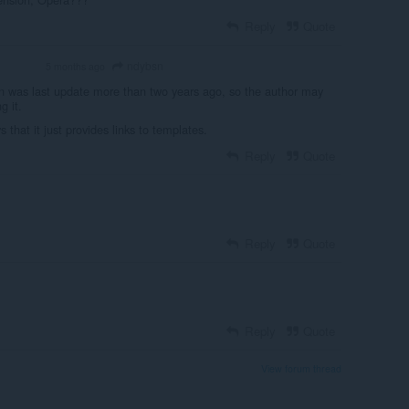
Reply
Quote
ndybsn
5 months ago
OLUNTEER
 was last update more than two years ago, so the author may
g it.
 that it just provides links to templates.
Reply
Quote
Reply
Quote
Reply
Quote
View forum thread