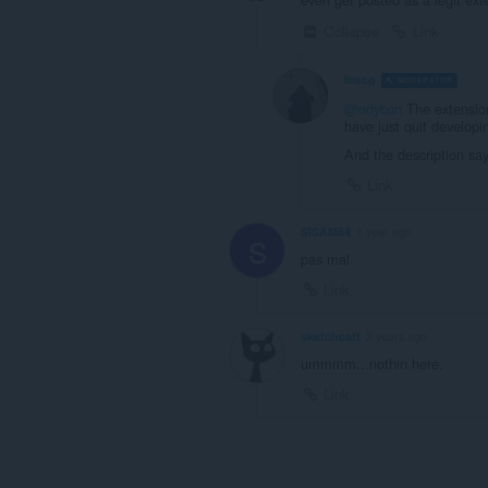
Collapse
Link
leocg
MODERATOR
V
@ndybsn
The extension
have just quit developin
And the description says
Link
SISAM64
1 year ago
S
pas mal
Link
sketchcatt
2 years ago
ummmm...nothin here.
Link