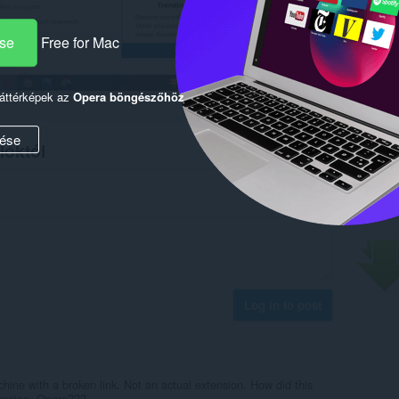
ése
Free for Mac
háttérképek az
Opera böngészőhöz
ése
lóktól
Log in to post
ine with a broken link. Not an actual extension. How did this
tension, Opera???