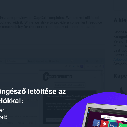
inks and previews of CapCut Templates. We are not affiliated
A kie
ociated with it. While we strive to provide a convenient resource
esponsibility for the content or legality of these templates.
Letöltés
Kategór
Verzió
Méret
6
Last up
Licenc
Adatvéde
Szolgált
Kapc
ngésző letöltése az
iókkal:
ker
mélő