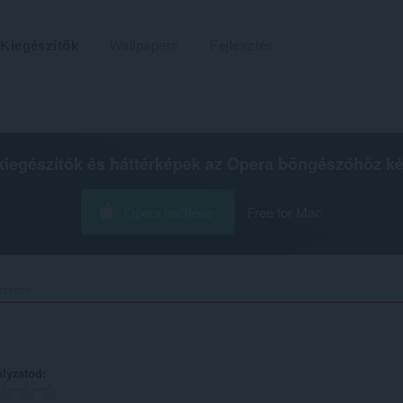
Kiegészítők
Wallpapers
Fejlesztés
kiegészítők és háttérképek az
Opera böngészőhöz
ké
Opera letöltése
Free for Mac
utpro‎
ályzatod