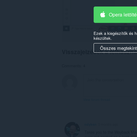
Opera letölt
Ezek a kiegészítők és 
készültek.
Összes megtekint
Visszajelzések a felhaszná
Comments: 4
View forum thread
ndybsn
5 months ago
Takes you to the Wayback Mach
even get posted as a legit ex