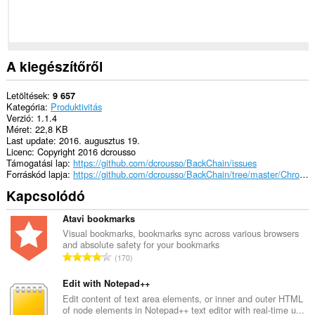
A kiegészítőről
Letöltések
9 657
Kategória
Produktivitás
Verzió
1.1.4
Méret
22,8 KB
Last update
2016. augusztus 19.
Licenc
Copyright 2016 dcrousso
Támogatási lap
https://github.com/dcrousso/BackChain/issues
Forráskód lapja
https://github.com/dcrousso/BackChain/tree/master/Chrome
Kapcsolódó
Atavi bookmarks
Visual bookmarks, bookmarks sync across various browsers
and absolute safety for your bookmarks
Ö
170
s
s
Edit with Notepad++
z
Edit content of text area elements, or inner and outer HTML
of node elements in Notepad++ text editor with real-time u...
e