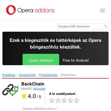
Ugrás
a
lap
tartalmára
Ezek a kiegészítők és háttérképek az
Opera
böngészőhöz
készültek.
Opera letöltése
Free for Android
Kezdőlap
Kiegészítők
Produktivitás
BackChain‎
BackChain
készítő:
dcrousso
4.0
A te osztályzatod
/ 5
Összes értékelés száma:
1