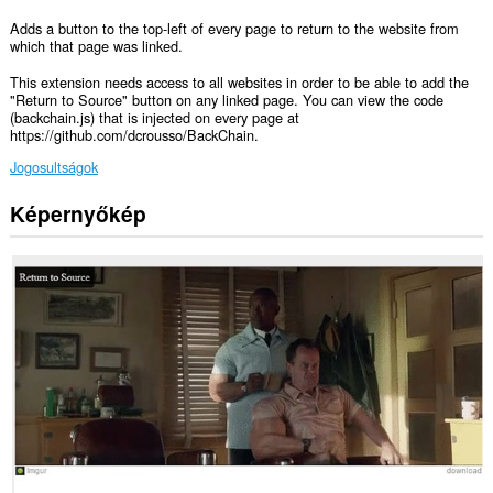
Adds a button to the top-left of every page to return to the website from
which that page was linked.
This extension needs access to all websites in order to be able to add the
"Return to Source" button on any linked page. You can view the code
(backchain.js) that is injected on every page at
https://github.com/dcrousso/BackChain.
Jogosultságok
Képernyőkép
Ez
a
kiegészítő
hozzáfér
a
lapokhoz
és
a
böngészési
tevékenységhez.