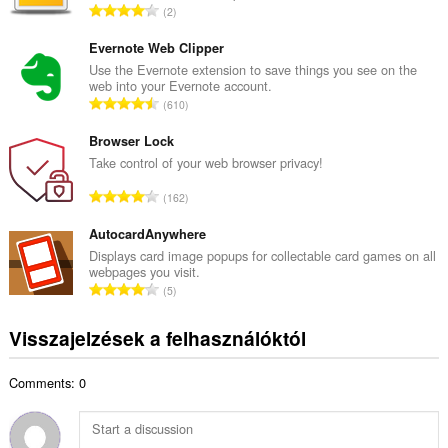
Ö
2
s
s
é
s
Evernote Web Clipper
r
z
Use the Evernote extension to save things you see on the
t
web into your Evernote account.
e
é
Ö
610
s
k
s
é
e
s
Browser Lock
r
l
z
Take control of your web browser privacy!
t
é
e
é
Ö
s
162
s
k
s
s
é
e
s
AutocardAnywhere
z
r
l
z
á
Displays card image popups for collectable card games on all
t
é
webpages you visit.
e
m
é
Ö
s
5
s
a
k
s
s
é
:
e
s
z
Visszajelzések a felhasználóktól
r
l
z
á
t
é
e
m
é
s
Comments: 0
s
a
k
s
é
:
e
z
r
l
á