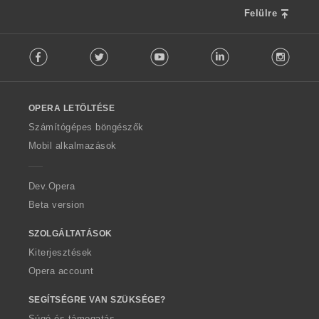
a
Felülre
:
F
Facebook
Twitter
Youtube
LinkedIn
Instag
o
l
l
o
OPERA LETÖLTÉSE
w
O
Számítógépes böngészők
p
Mobil alkalmazások
e
r
a
Dev.Opera
Beta version
SZOLGÁLTATÁSOK
Kiterjesztések
Opera account
SEGÍTSÉGRE VAN SZÜKSÉGE?
Súgó és támogatás