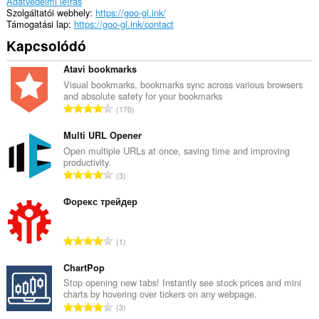
Adatvédelmi leírás
Szolgáltatói webhely
https://goo-gl.ink/
Támogatási lap
https://goo-gl.ink/contact
Kapcsolódó
Atavi bookmarks
Visual bookmarks, bookmarks sync across various browsers
and absolute safety for your bookmarks
Ö
170
s
s
Multi URL Opener
z
Open multiple URLs at once, saving time and improving
productivity.
e
Ö
3
s
s
é
s
Форекс трейдер
r
z
t
e
é
Ö
1
s
k
s
é
e
s
ChartPop
r
l
z
Stop opening new tabs! Instantly see stock prices and mini
t
é
charts by hovering over tickers on any webpage.
e
é
Ö
s
3
s
k