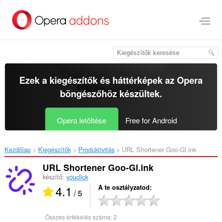
Ugrás
a
lap
tartalmára
Ezek a kiegészítők és háttérképek az
Opera
böngészőhöz
készültek.
Opera letöltése
Free for Android
Kezdőlap
Kiegészítők
Produktivitás
URL Shortener Goo-Gl.ink‎
URL Shortener Goo-Gl.ink
készítő:
youclick
4.1
A te osztályzatod
/ 5
Összes értékelés száma:
2