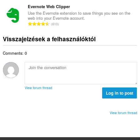
s
s
é
e
s
Evernote Web Clipper
z
r
l
z
á
Use the Evernote extension to save things you see on the
t
é
web into your Evernote account.
e
m
é
Ö
s
610
s
a
k
s
s
é
:
e
s
z
Visszajelzések a felhasználóktól
r
l
z
á
t
é
e
m
é
s
Comments: 0
s
a
k
s
é
:
e
z
r
l
á
t
é
m
é
s
a
k
s
View forum thread
:
e
Log in to post
z
l
á
é
m
s
a
View forum thread
s
:
z
á
m