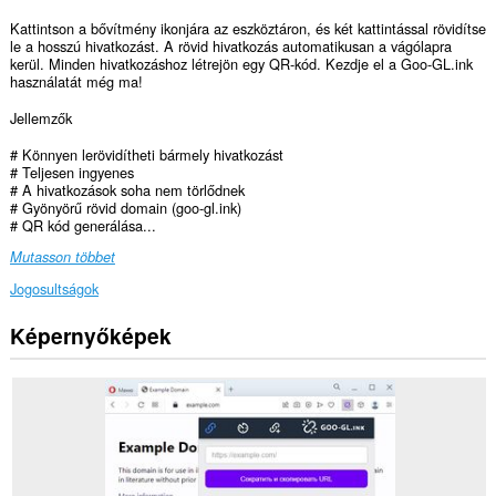
Kattintson a bővítmény ikonjára az eszköztáron, és két kattintással rövidítse
le a hosszú hivatkozást. A rövid hivatkozás automatikusan a vágólapra
kerül. Minden hivatkozáshoz létrejön egy QR-kód. Kezdje el a Goo-GL.ink
használatát még ma!
Jellemzők
# Könnyen lerövidítheti bármely hivatkozást
# Teljesen ingyenes
# A hivatkozások soha nem törlődnek
# Gyönyörű rövid domain (goo-gl.ink)
# QR kód generálása...
Mutasson többet
Jogosultságok
Képernyőképek
Ez
a
kiegészítő
hozzáfér
az
adatához
néhány
webhelyen.