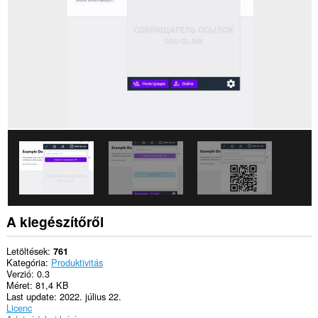
This
extension
can
create
rich
notifications
and
display
them
to
you
in
the
system
tray.
A kiegészítőről
Letöltések
761
Kategória
Produktivitás
Verzió
0.3
Méret
81,4 KB
Last update
2022. július 22.
Licenc