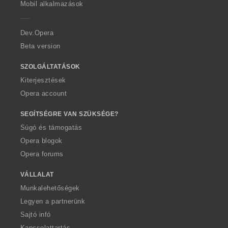
m
m
Mobil alkalmazások
e
a
a
r
:
:
a
Dev.Opera
Beta version
SZOLGÁLTATÁSOK
Kiterjesztések
Opera account
SEGÍTSÉGRE VAN SZÜKSÉGE?
Súgó és támogatás
Opera blogok
Opera forums
VÁLLALAT
Munkalehetőségek
Legyen a partnerünk
Sajtó infó
Kapcsolattartás