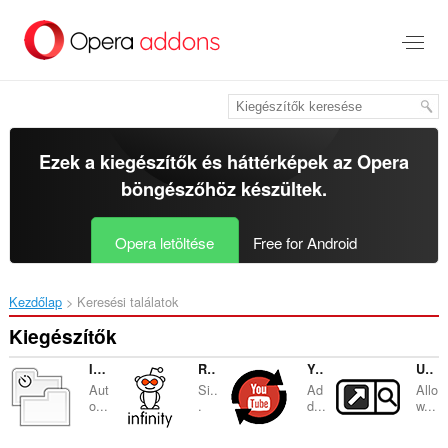
Ugrás
a
lap
tartalmára
Ezek a kiegészítők és háttérképek az
Opera
böngészőhöz
készültek.
Opera letöltése
Free for Android
Kezdőlap
Keresési találatok
Kiegészítők
IdleSwitcher
RedditInfinity
YouTube Repeater
URL Shortcut
Aut
Si..
Ad
Allo
o...
.
d...
w...