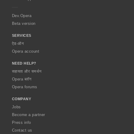
e
r
a
Dev.Opera
Beta version
SERVICES
ऐड-ऑन
Opera account
NEED HELP?
सहायता और समर्थन
Opera ब्लॉग
Opera forums
COMPANY
Jobs
Become a partner
Press info
Contact us