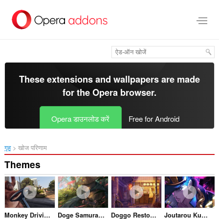
मुख्य
सामग्री
को
छोड़
दें
These extensions and wallpapers are made
for the
Opera browser
.
Opera डाउनलोड करें
Free for Android
गृह
खोज परिणाम
Themes
Monkey Driving in LA
Doge Samurai Crying
Doggo Restoraunt
Joutarou Kuujou Jojos Bizarre Adventure