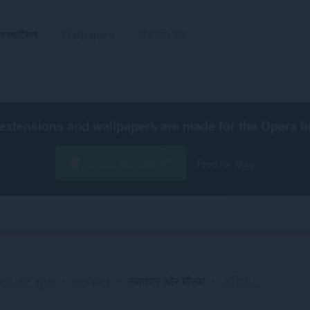
एक्सटेंशन
Wallpapers
विकसित करें
extensions and wallpapers are made for the
Opera b
Opera डाउनलोड करें
Free for Mac
क्रमित
ता और सुरक्षा
साइडबार
समाचार और मौसम
अधिक...
और