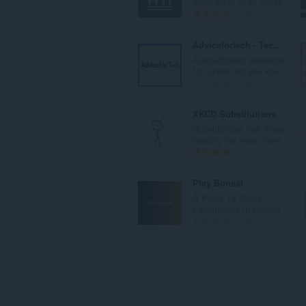
every page to its archiv...
ल
रे
6
सं
टिं
ख्या
ग
Advicefortech - Tech Blog News
:
की
Advicefortech extension
कु
for Opera lets you kno...
ल
रे
0
सं
टिं
ख्या
ग
XKCD Substitutions
:
की
Substitutions that make
कु
reading the news more...
ल
रे
9
सं
टिं
ख्या
ग
Play Bonsai
:
की
A Place To Share
कु
Experiences In Plantin...
ल
रे
0
सं
टिं
ख्या
ग
:
की
कु
ल
सं