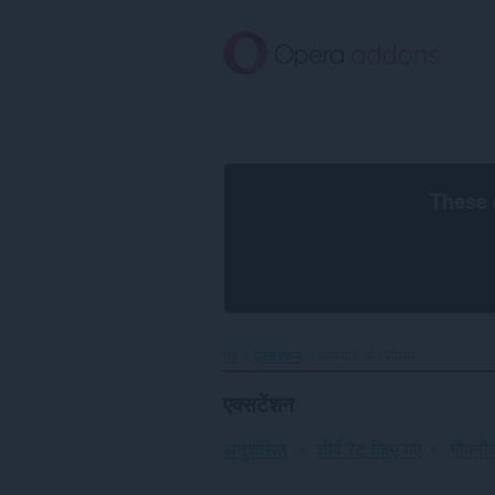
मुख्य
सामग्री
को
छोड़
दें
These 
गृह
एक्सटेंशन
समाचार और मौसम
एक्सटेंशन
अनुशंसित
शीर्ष रेट किए गए
गोपनीय