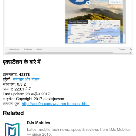
प्राप्त
कर
सकता
है।
यह
एक्सटेंशन
आपके
टैब
और
ब्राउज़िंग
गतिविधि
तक
एक्सटेंशन के बारे में
पहुँच
प्राप्त
कर
डाउनलोड
42378
सकता
श्रेणी
समाचार और मौसम
है।
संस्करण
0.3.2
आकार
223.1 केबी
Last update
28 अप्रैल 2017
लाइसेंस
Copyright 2017 alexisjacson
सहायता पृष्ठ
http://add0n.com/weather-forecast.html
Related
DJs Mobiles
Latest mobile tech news, specs & reviews from DJs Mobiles
— since 2010.