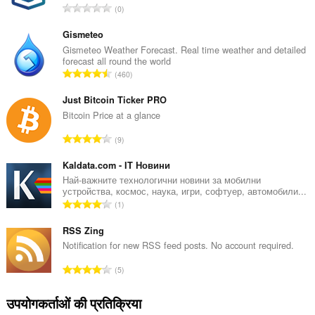
रे
0
टिं
ग
Gismeteo
की
Gismeteo Weather Forecast. Real time weather and detailed
forecast all round the world
कु
रे
460
ल
टिं
सं
ग
Just Bitcoin Ticker PRO
ख्या
की
Bitcoin Price at a glance
:
कु
रे
9
ल
टिं
सं
ग
Kaldata.com - IT Новини
ख्या
की
Най-важните технологични новини за мобилни
:
устройства, космос, наука, игри, софтуер, автомобили...
कु
रे
1
ल
टिं
सं
ग
RSS Zing
ख्या
की
Notification for new RSS feed posts. No account required.
:
कु
रे
5
ल
टिं
सं
ग
उपयोगकर्ताओं की प्रतिक्रिया
ख्या
की