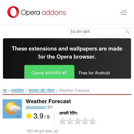
मुख्य
सामग्री
को
छोड़
दें
These extensions and wallpapers are made
for the
Opera browser
.
Opera डाउनलोड करें
Free for Android
गृह
एक्सटेंशन
समाचार और मौसम
Weather Forecast‎
Weather Forecast
alexisjacson
द्वारा
3.9
आपकी रेटिंग
/ 5
रेटिंग की कुल संख्या:
20