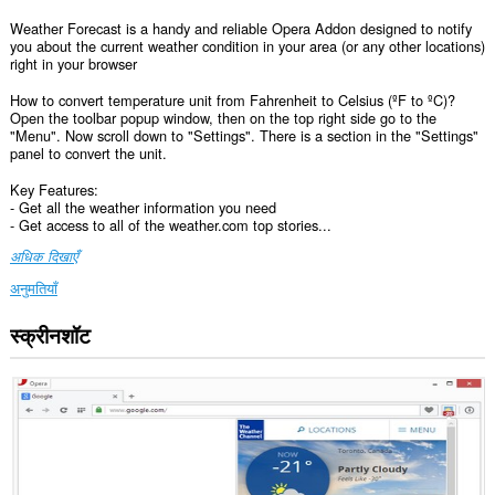
Weather Forecast is a handy and reliable Opera Addon designed to notify
you about the current weather condition in your area (or any other locations)
right in your browser
How to convert temperature unit from Fahrenheit to Celsius (ºF to ºC)?
Open the toolbar popup window, then on the top right side go to the
"Menu". Now scroll down to "Settings". There is a section in the "Settings"
panel to convert the unit.
Key Features:
- Get all the weather information you need
- Get access to all of the weather.com top stories...
अधिक दिखाएँ
अनुमतियाँ
स्क्रीनशॉट
यह
एक्सटेंशन
सभी
वेबसाइट
पर
आपके
डेटा
तक
पहुँच