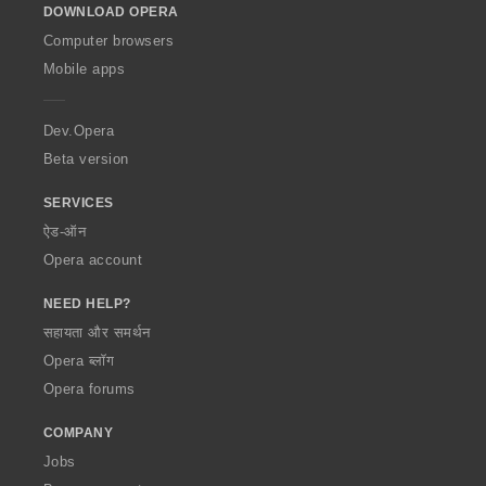
DOWNLOAD OPERA
w
O
Computer browsers
p
Mobile apps
e
r
a
Dev.Opera
Beta version
SERVICES
ऐड-ऑन
Opera account
NEED HELP?
सहायता और समर्थन
Opera ब्लॉग
Opera forums
COMPANY
Jobs