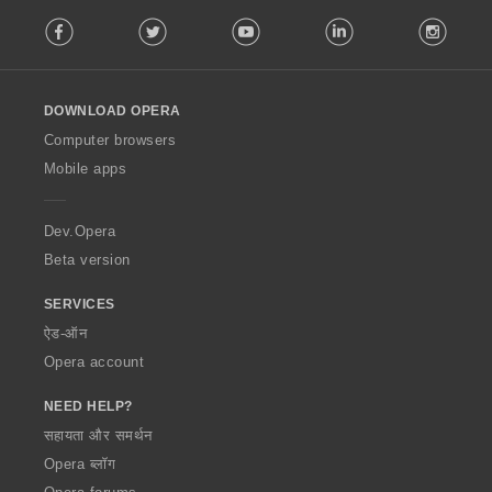
F
Facebook
Twitter
Youtube
LinkedIn
Instag
o
l
l
o
DOWNLOAD OPERA
w
O
Computer browsers
p
Mobile apps
e
r
a
Dev.Opera
Beta version
SERVICES
ऐड-ऑन
Opera account
NEED HELP?
सहायता और समर्थन
Opera ब्लॉग