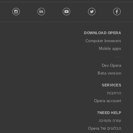
ם
ם
ם
ם
F
:
:
:
:
In
o
l
l
o
DOWNLOAD OPERA
w
O
Computer browsers
p
Mobile apps
e
r
a
Dev.Opera
Beta version
SERVICES
הרחבות
Opera account
NEED HELP?
עזרה ותמיכה
הבלוגים של Opera