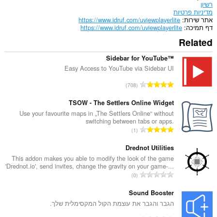
רשיון
מדיניות פרטיות
אתר שירות
https://www.idruf.com/uviewplayerlite
דף תמיכה
https://www.idruf.com/uviewplayerlite
Related
Sidebar for YouTube™
Easy Access to YouTube via Sidebar UI
מ
708
ס
פ
TSOW - The Settlers Online Widget
ר
Use your favourite maps in „The Settlers Online“ without
switching between tabs or apps.
ד
מ
1
י
ס
ר
פ
Drednot Utilities
ו
ר
This addon makes you able to modify the look of the game
ג
'Drednot.io', send invites, change the gravity on your game-...
ד
י
מ
0
י
ם
ס
ר
:
פ
Sound Booster
ו
ר
הגבר והגבר את עוצמת הקול המקסימלית שלך.
ג
ד
י