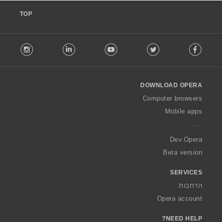
TOP
F
stagram
LinkedIn
Youtube
Twitter
Facebook
o
l
l
o
DOWNLOAD OPERA
w
O
Computer browsers
p
Mobile apps
e
r
a
Dev.Opera
Beta version
SERVICES
הרחבות
Opera account
NEED HELP?