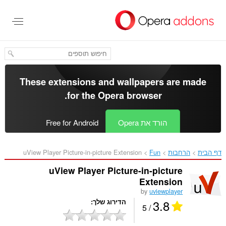
לג
תוכן
עיקרי
These extensions and wallpapers are made
.
for the
Opera browser
הורד את Opera
Free for Android
דף הבית
הרחבות
Fun
uView Player Picture-in-picture Extension‎
uView Player Picture-in-picture
Extension
by
uviewplayer
3.8
הדירוג שלך
/ 5