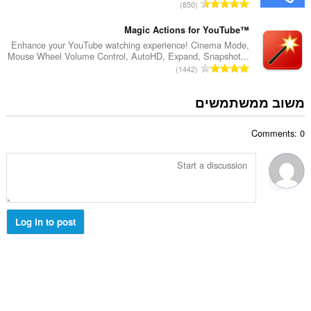
מ
850
י
ם
ס
ר
:
פ
Magic Actions for YouTube™
ו
ר
Enhance your YouTube watching experience! Cinema Mode,
ג
Mouse Wheel Volume Control, AutoHD, Expand, Snapshot...
ד
י
מ
1442
י
ם
ס
ר
:
פ
משוב ממשתמשים
ו
ר
ג
ד
י
Comments: 0
י
ם
ר
:
ו
ג
י
ם
:
Log in to post