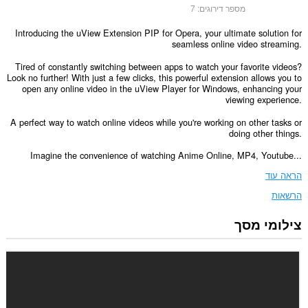
מספר דירוגים:
7
Introducing the uView Extension PIP for Opera, your ultimate solution for
seamless online video streaming.
Tired of constantly switching between apps to watch your favorite videos?
Look no further! With just a few clicks, this powerful extension allows you to
open any online video in the uView Player for Windows, enhancing your
viewing experience.
A perfect way to watch online videos while you're working on other tasks or
doing other things.
Imagine the convenience of watching Anime Online, MP4, Youtube...
הראה עוד
הרשאות
צילומי מסך
הרחבה
זו
יכולה
לגשת
למידע
שלך
בכל
אתרי