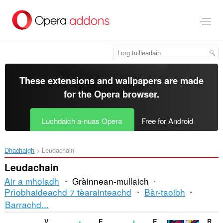
Thoir
leum
gun
phrìomh
shusbaint
These extensions and wallpapers are made
for the
Opera browser
.
Luchdaich a-nuas Opera
Free for Android
Dhachaigh
Leudachain
Leudachain
Air a mholadh
Gràinnean-mullaich
Prìobhaideachd ⁊ tèarainteachd
Bàr-taoibh
Seòrsachadh
Barrachd...
is
V7 notes
Enable Right Click for Opera™
Enable Right Mouse Click
RPG Game Online - Dedalium