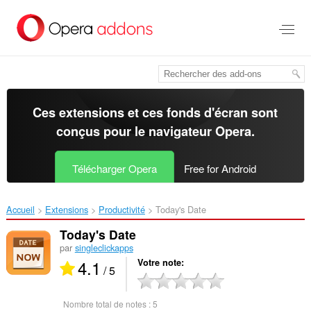
Aller
au
contenu
principal
Ces extensions et ces fonds d'écran sont
conçus pour le
navigateur Opera
.
Télécharger Opera
Free for Android
Accueil
Extensions
Productivité
Today's Date‎
Today's Date
par
singleclickapps
4.1
Votre note
/ 5
Nombre total de notes :
5