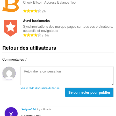
e
b
Check Bitcoin Address Balance Tool
t
n
r
a
N
o
5
e
l
o
t
t
d
m
Atavi bookmarks
e
o
e
b
s
Synchronisations des marque-pages sur tous vos ordinateurs,
t
n
appareils et navigateurs
r
:
a
N
o
170
e
l
o
t
t
d
m
e
Retour des utilisateurs
o
e
b
s
t
n
r
:
a
o
Commentaires :1
e
l
t
t
d
e
o
e
s
t
n
:
a
o
l
t
Voir le fil de discussion du forum
d
Se connecter pour publier
e
e
s
n
:
o
Xetyno134
il y a 8 mois
X
t
удобненько)