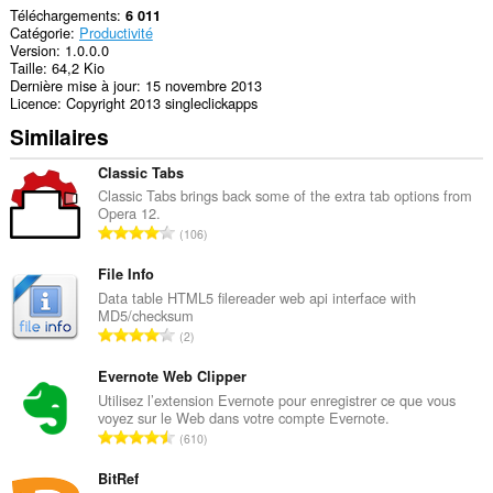
Téléchargements
6 011
Catégorie
Productivité
Version
1.0.0.0
Taille
64,2 Kio
Dernière mise à jour
15 novembre 2013
Licence
Copyright 2013 singleclickapps
Similaires
Classic Tabs
Classic Tabs brings back some of the extra tab options from
Opera 12.
N
106
o
m
File Info
b
Data table HTML5 filereader web api interface with
MD5/checksum
r
N
2
e
o
t
m
Evernote Web Clipper
o
b
Utilisez l’extension Evernote pour enregistrer ce que vous
t
voyez sur le Web dans votre compte Evernote.
r
a
N
610
e
l
o
t
d
m
BitRef
o