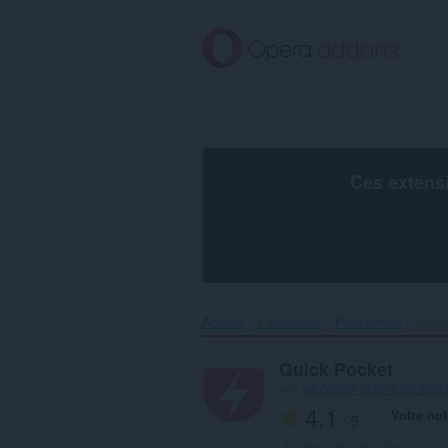
Aller
au
contenu
principal
Ces extens
Accueil
Extensions
Productivité
Quick
Quick Pocket
par
a4c5d637-b6f2-43ab-b60
4.1
Votre not
/ 5
Nombre total de notes :
9