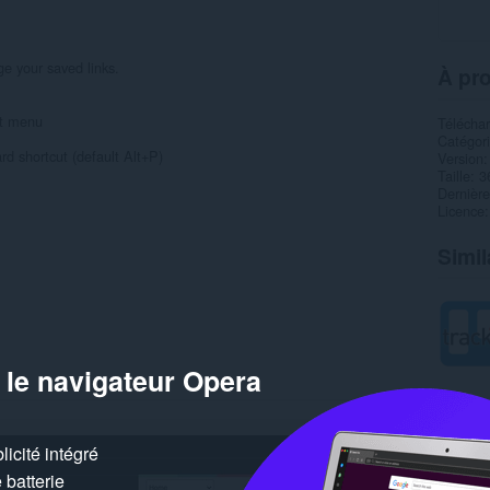
ge your saved links.
À pro
xt menu
Télécha
Catégor
rd shortcut (default Alt+P)
Version
Taille
3
Dernière
Licence
Simil
 le navigateur Opera
icité intégré
batterie