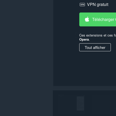
VPN gratuit
certains
sites.
Télécharger
Ces extensions et ces f
Opera
.
Tout afficher