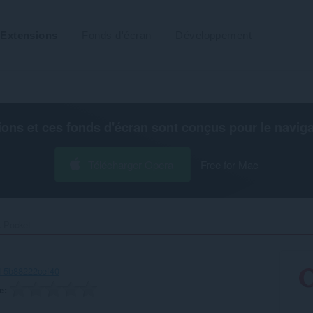
Extensions
Fonds d'écran
Développement
ions et ces fonds d'écran sont conçus pour le
navig
Télécharger Opera
Free for Mac
 Pocket‎
d-5b88222cef40
e