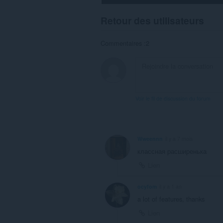
Retour des utilisateurs
Commentaires :2
Voir le fil de discussion du forum
Wweennn
il y a 7 mois
классная расширенька
Lien
ocyfom
il y a 1 an
a lot of features, thanks
Lien