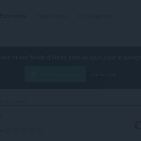
Extensions
Fonds d'écran
Développement
ions et ces fonds d'écran sont conçus pour le
navig
Télécharger Opera
Free for Mac
is Shoes Guide‎
e
e