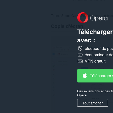
Tennis Shoes Guide Providing you the best i
Copie d'écran
Télécharger
avec :
bloqueur de publ
économiseur de 
VPN gratuit
Télécharger
Ces extensions et ces f
Opera
.
Tout afficher