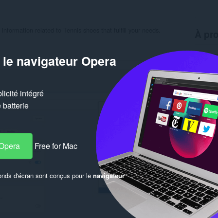
nformation related to Tennis shoes that fulfill your needs.
À pro
Télécha
 le navigateur Opera
Catégor
Version
Taille
1
Dernière
icité intégré
Licence
Politiqu
batterie
Site web
Page de
Simil
 Opera
Free for Mac
onds d'écran sont conçus pour le
navigateur