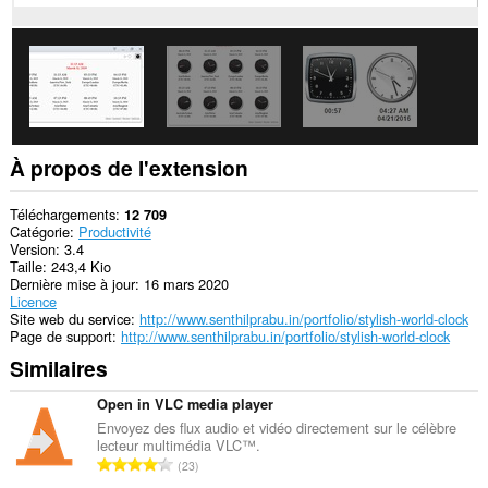
À propos de l'extension
Téléchargements
12 709
Catégorie
Productivité
Version
3.4
Taille
243,4 Kio
Dernière mise à jour
16 mars 2020
Licence
Site web du service
http://www.senthilprabu.in/portfolio/stylish-world-clock
Page de support
http://www.senthilprabu.in/portfolio/stylish-world-clock
Similaires
Open in VLC media player
Envoyez des flux audio et vidéo directement sur le célèbre
lecteur multimédia VLC™.
N
23
o