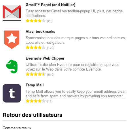
m
Gmail™ Panel (and Notifier)
b
Easy access to Gmail via toolbar-popup UI, plus, get badge
notifications.
r
N
29
e
o
t
m
Atavi bookmarks
o
b
Synchronisations des marque-pages sur tous vos ordinateurs,
t
appareils et navigateurs
r
a
N
170
e
l
o
t
d
m
Evernote Web Clipper
o
e
b
Utilisez l’extension Evernote pour enregistrer ce que vous
t
n
voyez sur le Web dans votre compte Evernote.
r
a
N
o
610
e
l
o
t
t
d
m
Temp Mail
e
o
e
b
s
Temp Mail allows you to easily keep your email address clean
t
n
and safe from spam and hackers by providing you temporar...
r
:
a
N
o
11
e
l
o
t
t
d
m
e
Retour des utilisateurs
o
e
b
s
t
n
r
:
a
o
Commentaires :6