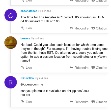
Lien
Répondre
Citation
chachafance
il y a 2 ans
C
The time for Los Angeles isn't correct. It's showing as UTC-
04.00 instead of UTC-07.00.
Lien
Répondre
Citation
beeters
il y a 4 ans
Not bad. Could you label each location for which time zone
they're in though? For example, I'm having trouble finding one
from the list that's EST. Or, alternatively, could you add an
option to add a custom location from coordinates or city/town
name?
Lien
Répondre
Citation
reinme00w
il y a 4 ans
R
@opera-comme
can you pls make it available on philippines/ asia
nts-bot
Lien
Répondre
Citation