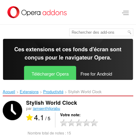
Aller
au
contenu
principal
Ces extensions et ces fonds d'écran sont
conçus pour le
navigateur Opera
.
Télécharger Opera
Free for Android
Accueil
Extensions
Productivité
Stylish World Clock‎
Stylish World Clock
par
iamsenthilprabu
4.1
Votre note
/ 5
Nombre total de notes :
15