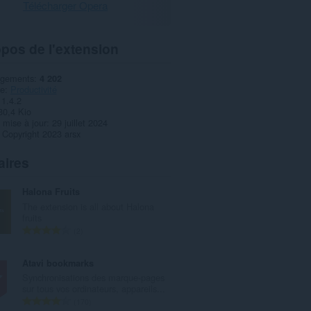
Télécharger Opera
pos de l'extension
rgements
4 202
ie
Productivité
1.4.2
30,4 Kio
 mise à jour
29 juillet 2024
Copyright 2023 arsx
aires
Halona Fruits
The extension is all about Halona
fruits
N
2
o
m
Atavi bookmarks
b
Synchronisations des marque-pages
r
sur tous vos ordinateurs, appareils...
e
N
170