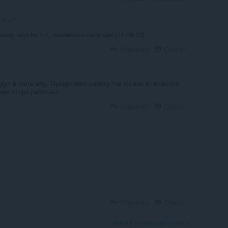
-RusT
ову версію 1.4, оновилась сьогодні (11-08-23)
Répondre
Citation
ут в вальгалу. Прекратило работу так же как и гисметео.
оме сторе работает.
Répondre
Citation
Répondre
Citation
Voir le fil de discussion du forum