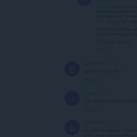
@vitaliy4ch
в Опері дуже важко 
потрібно постійно пи
для прикладу: останн
його ще досі розгляд
В інших браузерах це
тому я вже трошки з
пс: дякую за каву)
Lien
Eddysonstu
il y a 2 ans
E
Doesn't work for me
Lien
Jaiiyyy
il y a 2 ans
J
Can you add a setting to repl
Lien
BlackDath
il y a 2 ans
B
На жаль не працює. Завантаж
arsx , якщо вам потрібна до