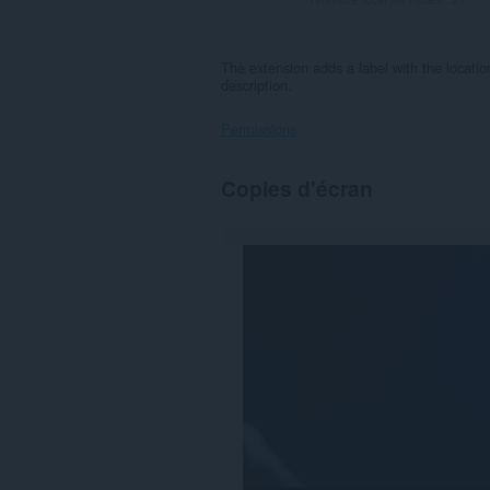
The extension adds a label with the locati
description.
Permissions
Cette
Copies d'écran
extension
peut
accéder
à
vos
données
sur
certains
sites.