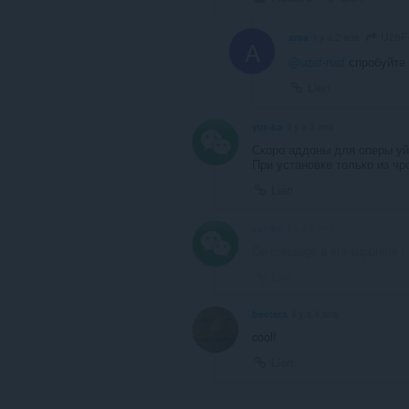
UzeF
arsx
il y a 2 ans
A
@uzef-rust
спробуйте н
Lien
yur-ko
il y a 3 ans
Скоро аддоны для оперы уйд
При установке только из чр
Lien
yur-ko
il y a 3 ans
Ce message a été supprimé !
Lien
beeters
il y a 4 ans
cool!
Lien