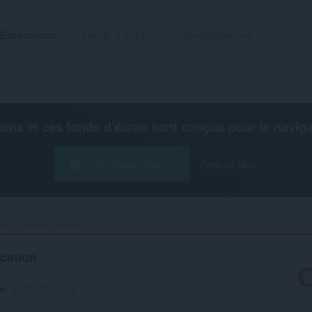
Extensions
Fonds d'écran
Développement
ions et ces fonds d'écran sont conçus pour le
navig
Télécharger Opera
Free for Mac
be channel location‎
cation
e