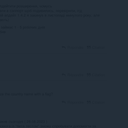
апдейтити розширення, чомусь
сати в саппорт щоб подивились, перевірили, ітд
ій апдейт 1.4.2 я закинув в листопаді минулого року, але
ають)
 займає 1 - 5 робочих днів
абив
Répondre
Citation
Répondre
Citation
ace the country name with a flag?
Répondre
Citation
ив сьогодні ( 28.08.2023 )
помога із "бета тестом" зможу спробувати допомогти за