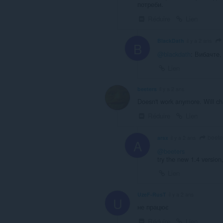
потреби.
Réduire
Lien
BlackDath
il y a 2 ans
B
@blackdath
: Вибачте, 
Lien
beeters
il y a 2 ans
Doesn't work anymore. Will ch
Réduire
Lien
beete
arsx
il y a 2 ans
A
@beeters
try the new 1.4 versio
Lien
UzeF-RusT
il y a 2 ans
U
не працює
Réduire
Lien