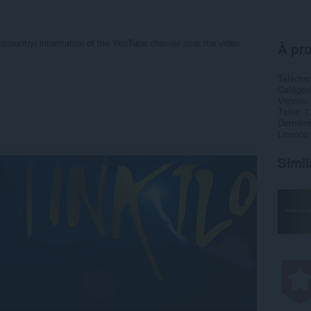
on(country) information of the YouTube channel near the video
À pro
Télécha
Catégor
Version
Taille
1
Dernière
Licence
Simil