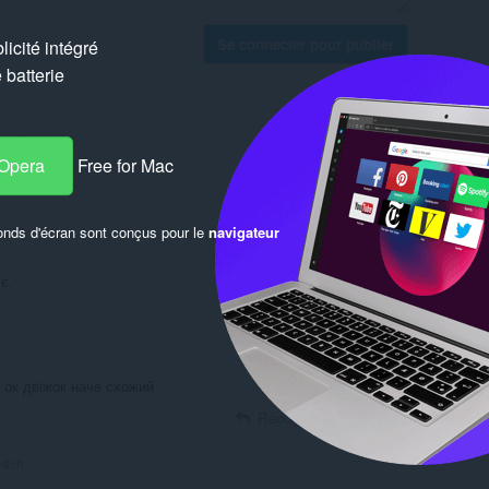
Se connecter pour publier
icité intégré
batterie
е. Дякую
 Opera
Free for Mac
Répondre
Citation
onds d'écran sont conçus pour le
navigateur
є.
Répondre
Citation
е ок двiжок наче схожий
Répondre
Citation
iy4ch