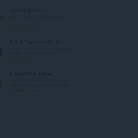
t
o
o
m
Open in Chrome™
t
b
Open links in Google Chrome
a
r
l
e
N
24
d
t
o
e
o
m
Reddit Enhancement Suite
n
t
b
A suite of modules that enhance your
o
a
r
Reddit browsing experience
t
l
e
N
85
e
d
t
o
s
e
o
m
Evernote Web Clipper
:
n
t
b
Utilisez l’extension Evernote pour
o
a
r
enregistrer ce que vous voyez sur l...
t
l
e
N
610
e
d
t
o
s
e
o
m
:
n
t
b
o
a
r
t
l
e
e
d
t
s
e
o
: