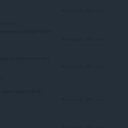
Répondre
Citation
BlackDath
Іноді працює а іноді ні (50\50)
Répondre
Citation
ange my review when it's fixed.
Répondre
Citation
rs
n, updated today(11-08-23)
Répondre
Citation
Répondre
Citation