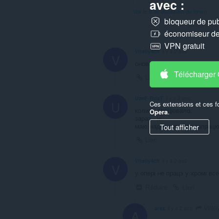
avec :
Voir le fil de discussion du forum
bloqueur de publ
économiseur de 
VPN gratuit
Vitaliy4ch
il y a 2 ans
V
оновилося все працює добр
Télécharger
Lien
UzeF-RusT
il y a 2 ans
U
Ces extensions et ces f
колись працювало.
Opera
.
зараз - ні.
маю надію ще знов запрацю
Tout afficher
Lien
Vitaliy4ch
il y a 2 ans
V
у опері не працэ у хромі вс
Réduire
Lien
Vital
arsx
il y a 2 ans
A