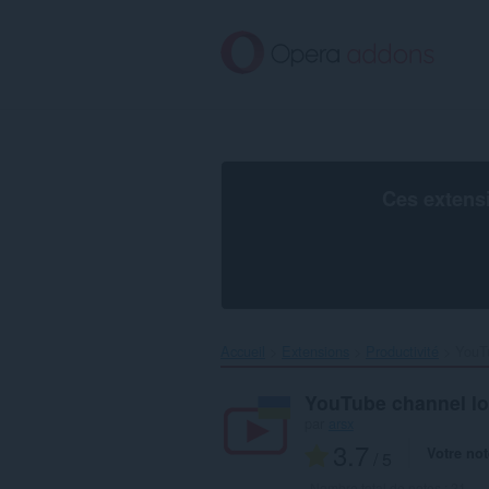
Aller
au
contenu
principal
Ces extens
Accueil
Extensions
Productivité
YouTu
YouTube channel lo
par
arsx
3.7
Votre not
/ 5
Nombre total de notes :
21