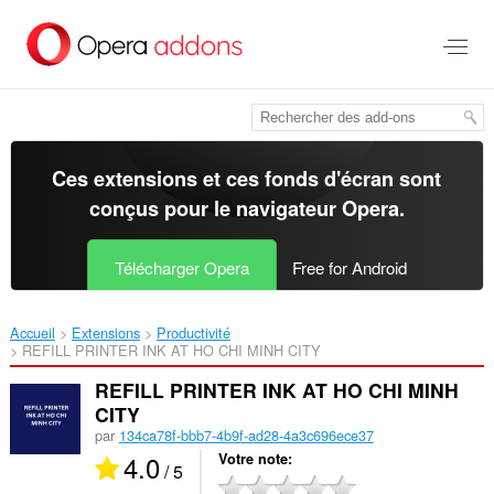
Aller
au
contenu
principal
Ces extensions et ces fonds d'écran sont
conçus pour le
navigateur Opera
.
Télécharger Opera
Free for Android
Accueil
Extensions
Productivité
REFILL PRINTER INK AT HO CHI MINH CITY‎
REFILL PRINTER INK AT HO CHI MINH
CITY
par
134ca78f-bbb7-4b9f-ad28-4a3c696ece37
4.0
Votre note
/ 5