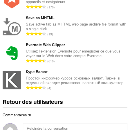
appareils et navigateurs
r
N
170
e
o
t
m
Save as MHTML
o
b
Save active tab as MHTML web page archive file format with
t
a single click
r
a
N
19
e
l
o
t
d
m
Evernote Web Clipper
o
e
b
Utilisez l’extension Evernote pour enregistrer ce que vous
t
n
voyez sur le Web dans votre compte Evernote.
r
a
N
o
610
e
l
o
t
t
d
m
Курс Валют
e
o
e
b
s
Простой информер курсов основных валют. Также, в
t
n
отдельной вкладке реализован валютный калькулятор.
r
:
a
N
o
4
e
l
o
t
t
d
m
e
Retour des utilisateurs
o
e
b
s
t
n
r
:
a
o
Commentaires :0
e
l
t
t
d
e
o