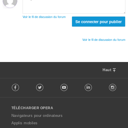
e
s
t
n
:
a
o
l
t
Voir le fil de discussion du forum
d
Se connecter pour publier
e
e
s
n
:
o
Voir le fil de discussion du forum
t
e
s
:
Haut
F
Facebook
Twitter
Youtube
LinkedIn
Instag
o
l
l
o
TÉLÉCHARGER OPERA
w
O
Navigateurs pour ordinateurs
p
Applis mobiles
e