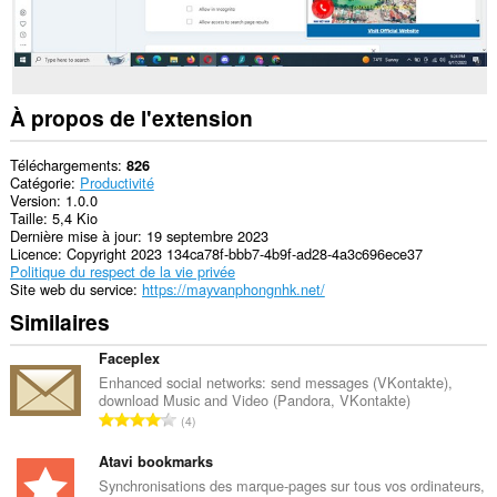
À propos de l'extension
Téléchargements
826
Catégorie
Productivité
Version
1.0.0
Taille
5,4 Kio
Dernière mise à jour
19 septembre 2023
Licence
Copyright 2023 134ca78f-bbb7-4b9f-ad28-4a3c696ece37
Politique du respect de la vie privée
Site web du service
https://mayvanphongnhk.net/
Similaires
Faceplex
Enhanced social networks: send messages (VKontakte),
download Music and Video (Pandora, VKontakte)
N
4
o
m
Atavi bookmarks
b
Synchronisations des marque-pages sur tous vos ordinateurs,