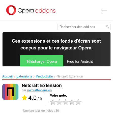
Aller
au
contenu
principal
Ces extensions et ces fonds d'écran sont
conçus pour le
navigateur Opera
.
Télécharger Opera
Free for Android
Accueil
Extensions
Productivité
Netcraft Extension‎
Netcraft Extension
par
netcraftextension
4.0
Votre note
/ 5
Nombre total de notes :
30