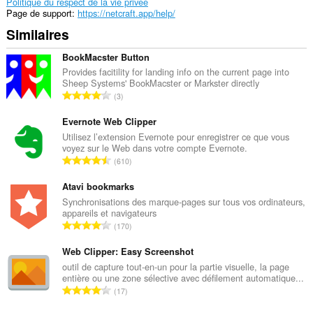
Politique du respect de la vie privée
Page de support
https://netcraft.app/help/
Similaires
BookMacster Button
Provides facitility for landing info on the current page into
Sheep Systems' BookMacster or Markster directly
N
3
o
m
Evernote Web Clipper
b
Utilisez l’extension Evernote pour enregistrer ce que vous
voyez sur le Web dans votre compte Evernote.
r
N
610
e
o
t
m
Atavi bookmarks
o
b
Synchronisations des marque-pages sur tous vos ordinateurs,
t
appareils et navigateurs
r
a
N
170
e
l
o
t
d
m
Web Clipper: Easy Screenshot
o
e
b
outil de capture tout-en-un pour la partie visuelle, la page
t
n
entière ou une zone sélective avec défilement automatique...
r
a
N
o
17
e
l
o
t
t