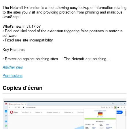
The Netcraft Extension is a tool allowing easy lookup of information relating
to the sites you visit and providing protection from phishing and malicious
JavaScript.
What's new in v1.17.0?
• Reduced likelihood of the extension triggering false positives in antivirus
software.
• Fixed rare site incompatibility.
Key Features:
• Protection against phishing sites — The Netcraft anti-phishing...
Afficher plus
Permissions
Copies d'écran
Cette
extension
peut
accéder
à
vos
données
sur
tous