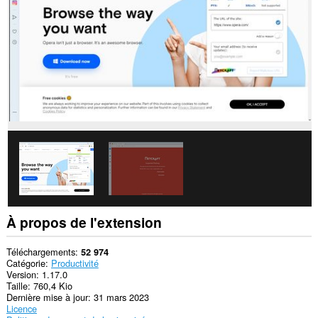
les
sites.
Cette
extension
peut
accéder
à
vos
données
sur
certains
sites.
Cette
extension
peut
accéder
à
vos
À propos de l'extension
onglets
et
vos
Téléchargements
52 974
activités
Catégorie
Productivité
de
Version
1.17.0
navigation.
Taille
760,4 Kio
Dernière mise à jour
31 mars 2023
Licence