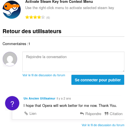
d
m
Activate Steam Key from Context Menu
e
o
e
b
s
Use the right-click menu to activate selected steam key
t
n
r
:
a
N
o
6
e
l
o
t
t
d
m
e
Retour des utilisateurs
o
e
b
s
t
n
r
:
a
o
Commentaires :1
e
l
t
t
d
e
o
e
s
t
n
:
a
o
l
t
Voir le fil de discussion du forum
d
Se connecter pour publier
e
e
s
n
:
o
Un Ancien Utilisateur
il y a 2 ans
?
t
I hope that Opera will work better for me now. Thank You.
e
s
Lien
Répondre
Citation
:
Voir le fil de discussion du forum