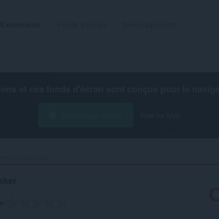
Extensions
Fonds d'écran
Développement
ions et ces fonds d'écran sont conçus pour le
navig
Télécharger Opera
Free for Mac
ord Disasterisker‎
sker
e