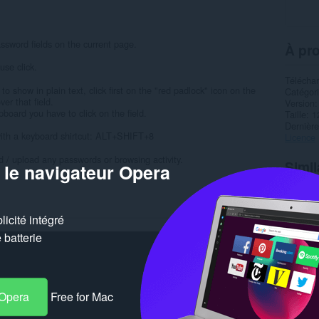
ssword fields on the current page.
À pro
use click.
Télécha
 show in plain text, click first on the "red padlock" icon on the
Catégor
er that field.
Version
pboard you have to click on the field.
Taille
1
Dernière
with a keyboard shirtcut: ALT+SHIFT+8
Licence
/ upload any passwords or browsing activity.
Simil
 le navigateur Opera
icité intégré
batterie
 Opera
Free for Mac