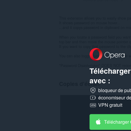
This extension allows you to easily show pa
It shows password on mouse hover...
...and it copys password in clipboard on mo
When you locate a password field you want to
top bar and then move the mouse pointer ov
If you want to copy that password to the cli
You can also toggle functionality on page 
"Password Disasterisker" DOES NOT record 
Télécharger
avec :
Copies d'écran
bloqueur de publ
économiseur de 
VPN gratuit
Télécharger