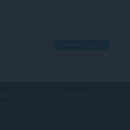
Se connecter pour publier
ERVICES
BESOIN D'AIDE ?
tensions
Aide et support
mpte Opera
Blogs Opera
Forums Opera