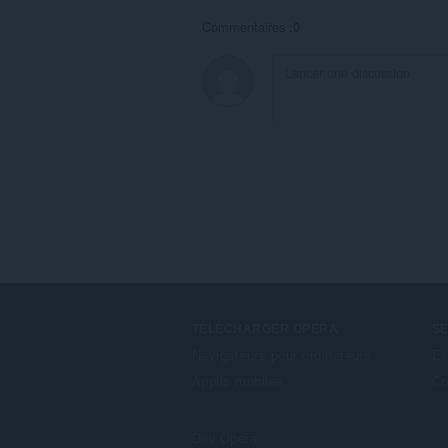
Commentaires :0
TÉLÉCHARGER OPERA
S
Navigateurs pour ordinateurs
Ex
Applis mobiles
Co
Dev.Opera