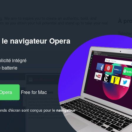
log. We aim to inspire you to create an authentic, bold, and
À pro
m as you attain your full potential and stand up to take your real
Télécha
Catégor
 le navigateur Opera
Version
Taille
8
Dernière
Licence
icité intégré
Politiqu
Site web
batterie
Page de
Simil
 Opera
Free for Mac
onds d'écran sont conçus pour le
navigateur