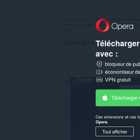
My Fit Station is not your typical fitness b
rewarding life where you get to beat the dru
power!
Télécharger
Copie d'écran
avec :
bloqueur de publ
économiseur de 
VPN gratuit
Télécharger
Ces extensions et ces f
Opera
.
Tout afficher