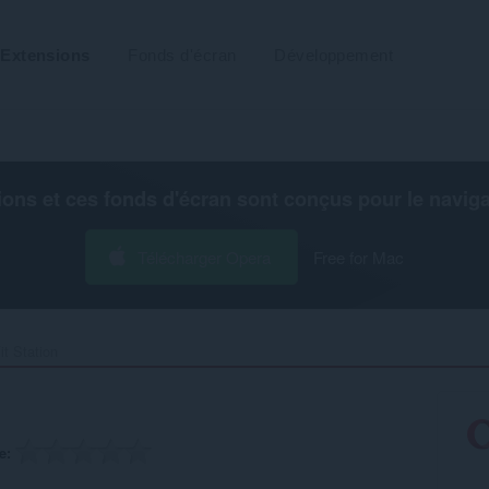
Extensions
Fonds d'écran
Développement
ions et ces fonds d'écran sont conçus pour le
navig
Télécharger Opera
Free for Mac
t Station‎
e