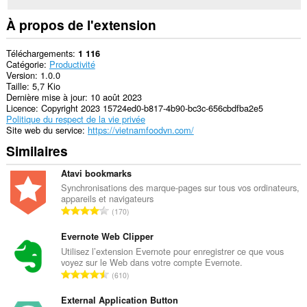
À propos de l'extension
Téléchargements
1 116
Catégorie
Productivité
Version
1.0.0
Taille
5,7 Kio
Dernière mise à jour
10 août 2023
Licence
Copyright 2023 15724ed0-b817-4b90-bc3c-656cbdfba2e5
Politique du respect de la vie privée
Site web du service
https://vietnamfoodvn.com/
Similaires
Atavi bookmarks
Synchronisations des marque-pages sur tous vos ordinateurs,
appareils et navigateurs
N
170
o
m
Evernote Web Clipper
b
Utilisez l’extension Evernote pour enregistrer ce que vous
voyez sur le Web dans votre compte Evernote.
r
N
610
e
o
t
m
External Application Button
o