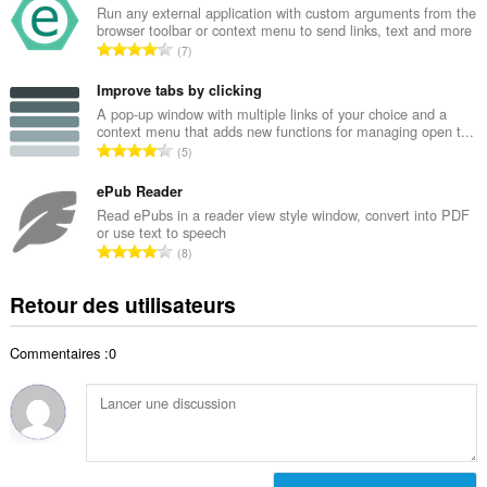
b
Run any external application with custom arguments from the
t
browser toolbar or context menu to send links, text and more
r
a
N
7
e
l
o
t
d
m
Improve tabs by clicking
o
e
b
A pop-up window with multiple links of your choice and a
t
n
context menu that adds new functions for managing open t...
r
a
N
o
5
e
l
o
t
t
d
m
ePub Reader
e
o
e
b
s
Read ePubs in a reader view style window, convert into PDF
t
n
or use text to speech
r
:
a
N
o
8
e
l
o
t
t
d
m
e
Retour des utilisateurs
o
e
b
s
t
n
r
:
a
o
Commentaires :0
e
l
t
t
d
e
o
e
s
t
n
:
a
o
l
t