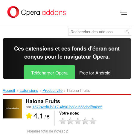
Aller
au
contenu
principal
Ces extensions et ces fonds d'écran sont
conçus pour le
navigateur Opera
.
Télécharger Opera
Free for Android
Accueil
Extensions
Productivité
Halona Fruits‎
Halona Fruits
par
15724ed0-b817-4b90-bc3c-656cbdfba2e5
4.1
Votre note
/ 5
Nombre total de notes :
2