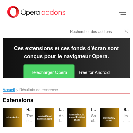
Aller
au
contenu
principal
Ces extensions et ces fonds d'écran sont
conçus pour le
navigateur Opera
.
Télécharger Opera
Free for Android
Accueil
Résultats de recherche
Extensions
Halona Fruits
Industrial Wood Formwork Board
Instructions for Making Delicious Snails
Bibi Healthy Bread
The
An
Sn
Its
e...
I...
ai...
al...