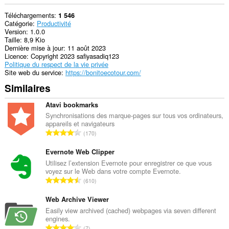
Téléchargements
1 546
Catégorie
Productivité
Version
1.0.0
Taille
8,9 Kio
Dernière mise à jour
11 août 2023
Licence
Copyright 2023 safiyasadiq123
Politique du respect de la vie privée
Site web du service
https://bonitoecotour.com/
Similaires
Atavi bookmarks
Synchronisations des marque-pages sur tous vos ordinateurs,
appareils et navigateurs
N
170
o
m
Evernote Web Clipper
b
Utilisez l’extension Evernote pour enregistrer ce que vous
voyez sur le Web dans votre compte Evernote.
r
N
610
e
o
t
m
Web Archive Viewer
o
b
Easily view archived (cached) webpages via seven different
t
engines.
r
a
N
7