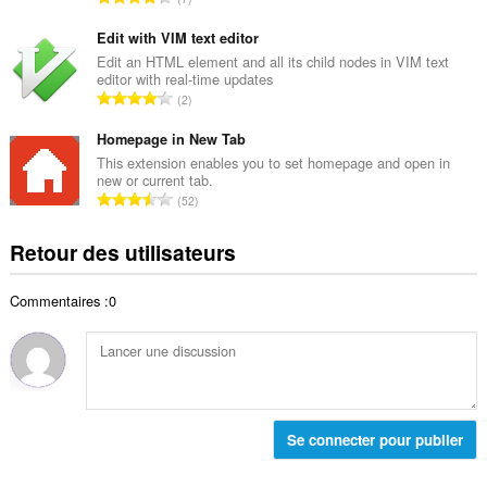
e
l
o
t
d
m
Edit with VIM text editor
o
e
b
Edit an HTML element and all its child nodes in VIM text
t
n
editor with real-time updates
r
a
N
o
2
e
l
o
t
t
d
m
Homepage in New Tab
e
o
e
b
s
This extension enables you to set homepage and open in
t
n
new or current tab.
r
:
a
N
o
52
e
l
o
t
t
d
m
e
Retour des utilisateurs
o
e
b
s
t
n
r
:
a
o
Commentaires :0
e
l
t
t
d
e
o
e
s
t
n
:
a
o
l
t
d
Se connecter pour publier
e
e
s
n