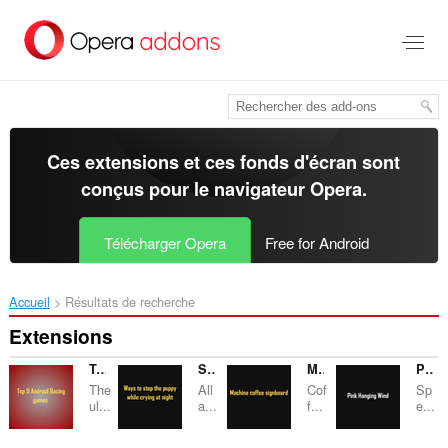
Aller
au
contenu
principal
Ces extensions et ces fonds d'écran sont
conçus pour le
navigateur Opera
.
Télécharger Opera
Free for Android
Accueil
Résultats de recherche
Extensions
Top Android racing Games
Stop the puppy crying at night
Machine coffee signboard
Pink Hanging Wind
The
All
Cof
Sp
ul...
a...
f...
e...