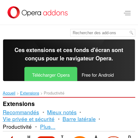
Aller
au
contenu
principal
Ces extensions et ces fonds d'écran sont
conçus pour le
navigateur Opera
.
Télécharger Opera
Free for Android
Accueil
Extensions
Productivité
Extensions
Recommandés
Mieux notés
Vie privée et sécurité
Barre latérale
Tri
Productivité
Plus...
et
Hola Free VPN Proxy Unblocker
Tampermonkey
Avast Online Security
DuckDuckGo Search & Tracker Protection