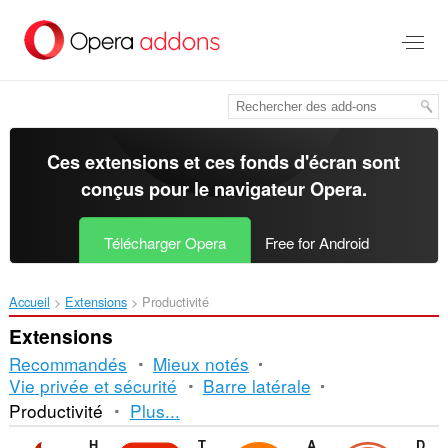
Aller
au
contenu
principal
Ces extensions et ces fonds d'écran sont
conçus pour le
navigateur Opera
.
Télécharger Opera
Free for Android
Accueil
Extensions
Productivité
Extensions
Recommandés
Mieux notés
Vie privée et sécurité
Barre latérale
Tri
Productivité
Plus...
et
Hola Free VPN Proxy Unblocker
Tampermonkey
Avast Online Security
DuckDuckGo Search & Tracker Protection