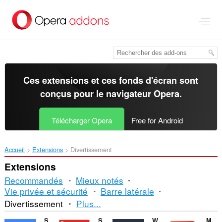
Aller
au
contenu
principal
Ces extensions et ces fonds d'écran sont
conçus pour le
navigateur Opera
.
Télécharger Opera
Free for Android
Accueil
Extensions
Divertissement
Extensions
Recommandés
Mieux notés
Vie privée et sécurité
Barre latérale
Tri
Divertissement
Plus...
et
Sound Booster
Sidebar for YouTube™
Watch2Gether
Magic Actions for YouTube™