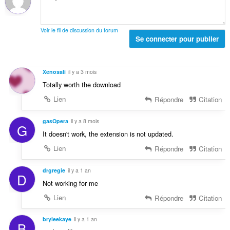
s
t
n
:
a
o
l
t
Voir le fil de discussion du forum
d
Se connecter pour publier
e
e
s
n
:
o
Xenosali
il y a 3 mois
t
Totally worth the download
e
s
Lien
Répondre
Citation
:
gasOpera
il y a 8 mois
G
It doesn't work, the extension is not updated.
Lien
Répondre
Citation
drgregie
il y a 1 an
D
Not working for me
Lien
Répondre
Citation
bryleekaye
il y a 1 an
B