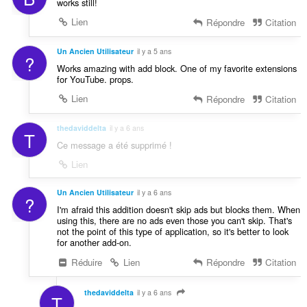
works still!
Lien
Répondre
Citation
Un Ancien Utilisateur
il y a 5 ans
?
Works amazing with add block. One of my favorite extensions
for YouTube. props.
Lien
Répondre
Citation
thedaviddelta
il y a 6 ans
T
Ce message a été supprimé !
Lien
Un Ancien Utilisateur
il y a 6 ans
?
I'm afraid this addition doesn't skip ads but blocks them. When
using this, there are no ads even those you can't skip. That's
not the point of this type of application, so it's better to look
for another add-on.
Réduire
Lien
Répondre
Citation
thedaviddelta
il y a 6 ans
T