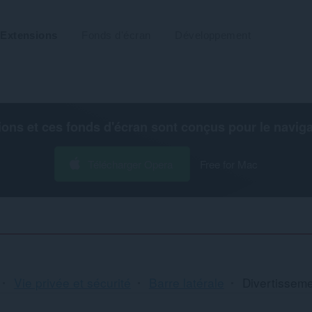
Extensions
Fonds d'écran
Développement
ions et ces fonds d'écran sont conçus pour le
navig
Télécharger Opera
Free for Mac
Vie privée et sécurité
Barre latérale
Divertissem