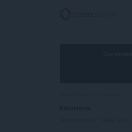
Aller
au
contenu
principal
Ces extens
Accueil
Extensions
Divertissement
Extensions
Recommandés
Mieux notés