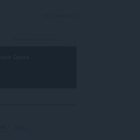
SE CONNECTER
ateur Opera
.
Tri
ent
Plus...
et