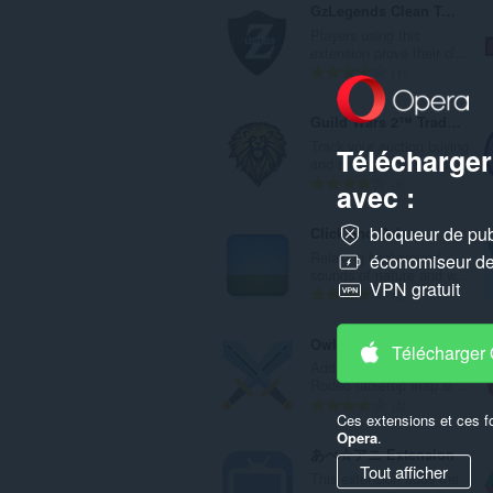
GzLegends Clean Tournaments
Players using this
extension prove their cl...
N
1
o
m
Guild Wars 2™ Trading Post Notificator
b
Track your auction buying
Télécharger
r
and selling orders and...
e
N
6
avec :
t
o
o
m
bloqueur de publ
Click and Relax
t
b
Relaxing background
économiseur de 
a
r
sounds of nature and w...
VPN gratuit
l
e
N
3
d
t
o
e
o
m
Owlbear Rodeo Tracker
Télécharger
n
t
b
Add-on for Owlbear
o
a
r
Rodeo tabletop map si...
t
l
e
N
5
Ces extensions et ces f
e
d
t
o
Opera
.
s
e
o
m
あべ☆アニ Extension
:
n
t
b
Tout afficher
This extension adds the
o
a
r