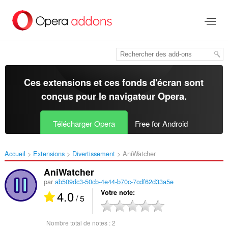
Aller
au
contenu
principal
Ces extensions et ces fonds d'écran sont
conçus pour le
navigateur Opera
.
Télécharger Opera
Free for Android
Accueil
Extensions
Divertissement
AniWatcher‎
AniWatcher
par
ab509dc3-50cb-4e44-b70c-7cdf62d33a5e
4.0
Votre note
/ 5
Nombre total de notes :
2