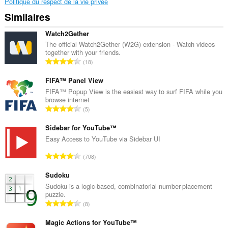
Politique du respect de la vie privée
Similaires
Watch2Gether
The official Watch2Gether (W2G) extension - Watch videos
together with your friends.
N
18
o
m
FIFA™ Panel View
b
FIFA™ Popup View is the easiest way to surf FIFA while you
browse internet
r
N
5
e
o
t
m
Sidebar for YouTube™
o
b
Easy Access to YouTube via Sidebar UI
t
r
a
N
708
e
l
o
t
d
m
Sudoku
o
e
b
Sudoku is a logic-based, combinatorial number-placement
t
n
puzzle.
r
a
N
o
8
e
l
o
t
t
d
m
Magic Actions for YouTube™
e
o