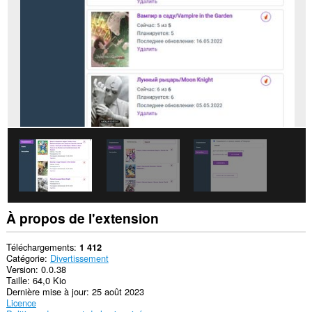
sites.
Cette
extension
peut
accéder
à
vos
onglets
et
vos
activités
de
navigation.
À propos de l'extension
Téléchargements
1 412
Catégorie
Divertissement
Version
0.0.38
Taille
64,0 Kio
Dernière mise à jour
25 août 2023
Licence