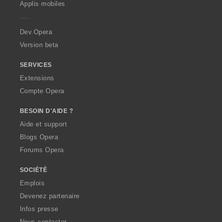
Applis mobiles
e
r
a
Dev.Opera
Version beta
SERVICES
Extensions
Compte Opera
BESOIN D'AIDE ?
Aide et support
Blogs Opera
Forums Opera
SOCIÉTÉ
Emplois
Devenez partenaire
Infos presse
Nous contacter