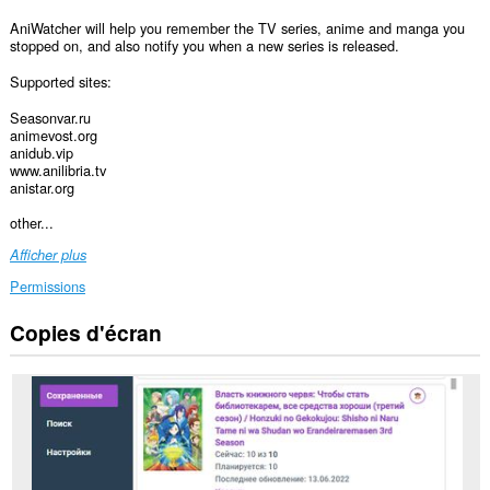
AniWatcher will help you remember the TV series, anime and manga you
stopped on, and also notify you when a new series is released.
Supported sites:
Seasonvar.ru
animevost.org
anidub.vip
www.anilibria.tv
anistar.org
other...
Afficher plus
Permissions
Copies d'écran
Cette
extension
peut
accéder
à
vos
données
sur
certains