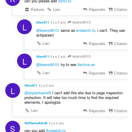
can you please add
zorox.to
Réduire
Lien
Répondre
Citation
keano9010
liiion911
il y a 2 ans
L
@keano9010
: same as
aniwatch.to
, i can't. They use
antiparser(
Lien
Répondre
Citation
keano9010
liiion911
il y a 2 ans
L
@keano9010
: try to see
9anime.se
Lien
Répondre
Citation
liiion911
il y a 2 ans
L
@sirplantsalotlll
I can't add this site due to page inspection
protection. It will take too much time to find the required
elements, I apologize.
Lien
Répondre
Citation
SirPlantsAlotlll
il y a 2 ans
S
can you add
Aniwatch.to