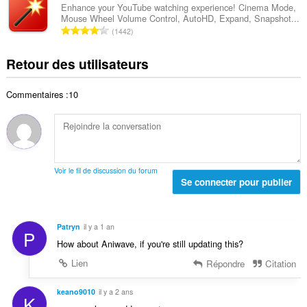
e
b
s
Enhance your YouTube watching experience! Cinema Mode,
t
n
Mouse Wheel Volume Control, AutoHD, Expand, Snapshot...
r
:
a
N
o
1442
e
l
o
t
t
d
m
e
Retour des utilisateurs
o
e
b
s
t
n
r
:
a
o
Commentaires :10
e
l
t
t
d
e
o
e
s
t
n
:
a
o
l
t
Voir le fil de discussion du forum
d
Se connecter pour publier
e
e
s
n
:
o
Patryn
il y a 1 an
P
t
How about Aniwave, if you're still updating this?
e
s
Lien
Répondre
Citation
:
keano9010
il y a 2 ans
K