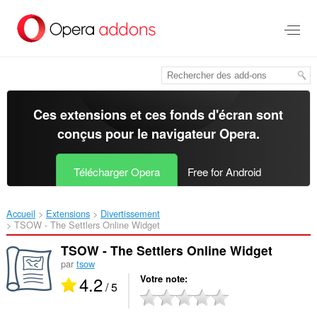
Aller
au
contenu
principal
Ces extensions et ces fonds d'écran sont
conçus pour le
navigateur Opera
.
Télécharger Opera
Free for Android
Accueil
Extensions
Divertissement
TSOW - The Settlers Online Widget‎
TSOW - The Settlers Online Widget
par
tsow
4.2
Votre note
/ 5