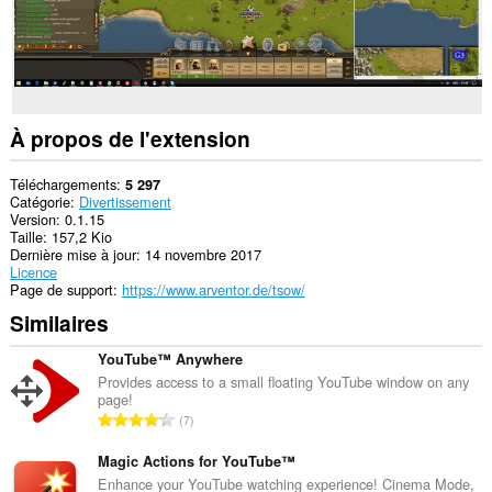
À propos de l'extension
Téléchargements
5 297
Catégorie
Divertissement
Version
0.1.15
Taille
157,2 Kio
Dernière mise à jour
14 novembre 2017
Licence
Page de support
https://www.arventor.de/tsow/
Similaires
YouTube™ Anywhere
Provides access to a small floating YouTube window on any
page!
N
7
o
m
Magic Actions for YouTube™
b
Enhance your YouTube watching experience! Cinema Mode,