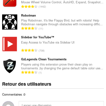
Mouse Wheel Volume Control, AutoHD, Expand, Snapshot...
r
N
1442
e
o
t
m
Robotman
o
b
Play Robotman. It's like Flappy Bird, but with robots! Help
t
Robotman navigate through obstacles with increasing diffic...
r
a
N
11
e
l
o
t
d
m
Sidebar for YouTube™
o
e
b
Easy Access to YouTube via Sidebar UI
t
n
r
a
N
o
708
e
l
o
t
t
d
m
GzLegends Clean Tournaments
e
o
e
b
s
Players using this extension prove their clean play on
t
n
tournaments ,by changing the game default table color use...
r
:
a
N
o
1
e
l
o
t
t
d
m
e
Retour des utilisateurs
o
e
b
s
t
n
r
:
a
o
Commentaires :0
e
l
t
t
d
e
o