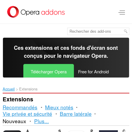
Aller
au
contenu
principal
Ces extensions et ces fonds d'écran sont
conçus pour le
navigateur Opera
.
Télécharger Opera
Free for Android
Accueil
Extensions
Extensions
Recommandés
Mieux notés
Vie privée et sécurité
Barre latérale
Tri
Nouveaux
Plus...
et
AI Blocker
Shelf Shuffle: Sort & Match
Paqueteria Rastreo
CM to Inches Converter