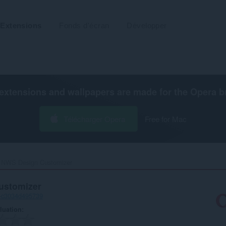
Extensions
Fonds d'écran
Développer
extensions and wallpapers are made for the
Opera b
Télécharger Opera
Free for Mac
NWS Design Customizer‎
ustomizer
5-c3034d495739
luation