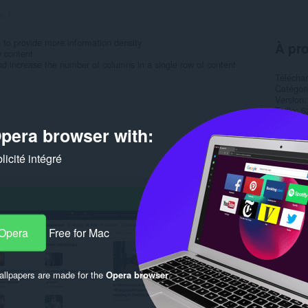
s:
1
to provide more information density
À pro
y content
nd increase the number of columns in a single row of content
Télécha
Catégor
Version
Taille
6
Dernière
pera browser with:
Condition
icité intégré
Rela
 Opera
Free for Mac
llpapers are made for the
Opera browser
.