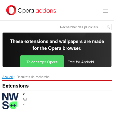
Aller
au
contenu
principal
These extensions and wallpapers are made
for the
Opera browser
.
Télécharger Opera
Free for Android
Accueil
Résultats de recherche
Extensions
VRT NWS Design Customizer
Adj
u...