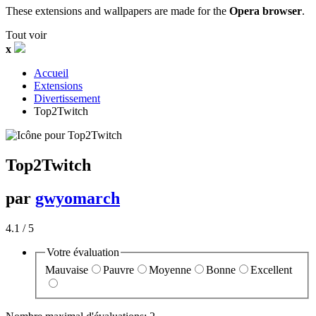
These extensions and wallpapers are made for the
Opera browser
.
Tout voir
x
Accueil
Extensions
Divertissement
Top2Twitch‎
Top2Twitch
par
gwyomarch
4.1
/ 5
Votre évaluation
Mauvaise
Pauvre
Moyenne
Bonne
Excellent