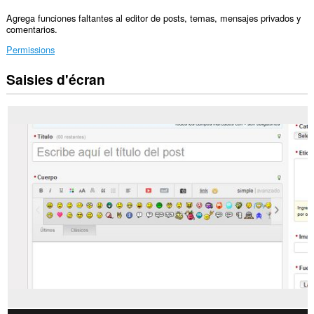
Agrega funciones faltantes al editor de posts, temas, mensajes privados y
comentarios.
Permissions
Saisies d'écran
Cette
extension
peut
accéder
vos
données
sur
certains
sites.