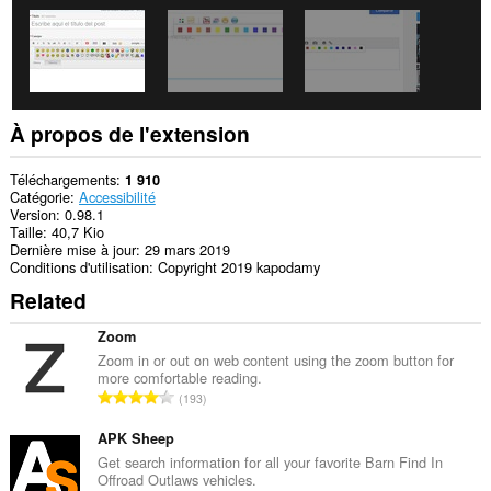
À propos de l'extension
Téléchargements
1 910
Catégorie
Accessibilité
Version
0.98.1
Taille
40,7 Kio
Dernière mise à jour
29 mars 2019
Conditions d'utilisation
Copyright 2019 kapodamy
Related
Zoom
Zoom in or out on web content using the zoom button for
more comfortable reading.
N
193
o
m
APK Sheep
b
Get search information for all your favorite Barn Find In
Offroad Outlaws vehicles.
r