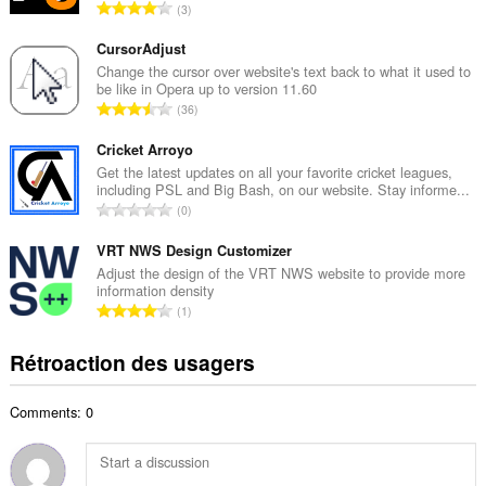
N
3
e
o
m
m
CursorAdjust
a
b
Change the cursor over website's text back to what it used to
x
be like in Opera up to version 11.60
r
i
N
36
e
m
o
m
a
m
Cricket Arroyo
a
l
b
Get the latest updates on all your favorite cricket leagues,
x
d
including PSL and Big Bash, on our website. Stay informe...
r
i
N
'
0
e
m
o
é
m
a
m
VRT NWS Design Customizer
v
a
l
b
a
Adjust the design of the VRT NWS website to provide more
x
d
information density
r
l
i
N
'
1
e
u
m
o
é
m
a
a
m
v
Rétroaction des usagers
a
t
l
b
a
x
i
d
r
l
i
o
'
Comments: 0
e
u
m
n
é
m
a
a
s
v
a
t
l
:
a
x
i