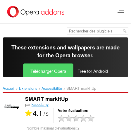
Aller
au
contenu
principal
These extensions and wallpapers are made
for the
Opera browser
.
Télécharger Opera
Free for Android
Accueil
Extensions
Accessibilité
SMART markItUp‎
SMART markItUp
par
kapodamy
4.1
Votre évaluation
/ 5
Nombre maximal d'évaluations:
2