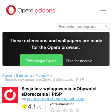
Aller
au
contenu
principal
These extensions and wallpapers are made
for the
Opera browser
.
Télécharger Opera
Free for Android
Accueil
Extensions
Productivité
Sesja bez wylogowania mObywatel eDoreczenia i PISP‎
Sesja bez wylogowania mObywatel
eDoreczenia i PISP
par
a19708d1-258d-4ff5-960e-07308f18e702
4.1
Votre évaluation
/ 5