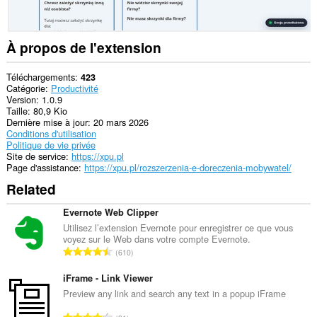
de
navigation.
À propos de l'extension
Téléchargements
423
Catégorie
Productivité
Version
1.0.9
Taille
80,9 Kio
Dernière mise à jour
20 mars 2026
Conditions d'utilisation
Politique de vie privée
Site de service
https://xpu.pl
Page d'assistance
https://xpu.pl/rozszerzenia-e-doreczenia-mobywatel/
Related
Evernote Web Clipper
Utilisez l’extension Evernote pour enregistrer ce que vous
voyez sur le Web dans votre compte Evernote.
N
610
o
m
iFrame - Link Viewer
b
Preview any link and search any text in a popup iFrame
r
N