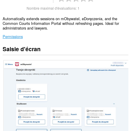
Nombre maximal d'évaluations:
1
Automatically extends sessions on mObywatel, eDoręczenia, and the
Common Courts Information Portal without refreshing pages. Ideal for
administrators and lawyers.
Permissions
Saisie d'écran
Cette
extension
peut
accéder
vos
données
sur
certains
sites.
Cette
extension
peut
accéder
vos
onglets
et
activités