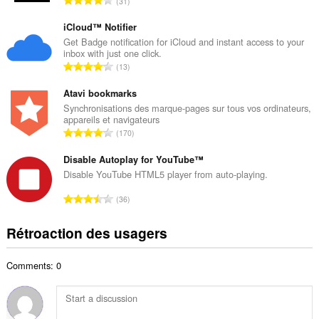
31
e
o
m
m
iCloud™ Notifier
a
b
Get Badge notification for iCloud and instant access to your
x
inbox with just one click.
r
i
N
13
e
m
o
m
a
m
Atavi bookmarks
a
l
b
Synchronisations des marque-pages sur tous vos ordinateurs,
x
d
appareils et navigateurs
r
i
N
'
170
e
m
o
é
m
a
m
Disable Autoplay for YouTube™
v
a
l
b
a
Disable YouTube HTML5 player from auto-playing.
x
d
r
l
i
N
'
36
e
u
m
o
é
m
a
a
m
v
Rétroaction des usagers
a
t
l
b
a
x
i
d
r
l
i
o
'
Comments: 0
e
u
m
n
é
m
a
a
s
v
a
t
l
:
a
x
i
d