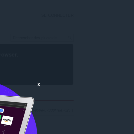
SE CONNECTER
rowser
.
x
 'a19708d1-258d-4ff5-960e-07308f18e702': 1