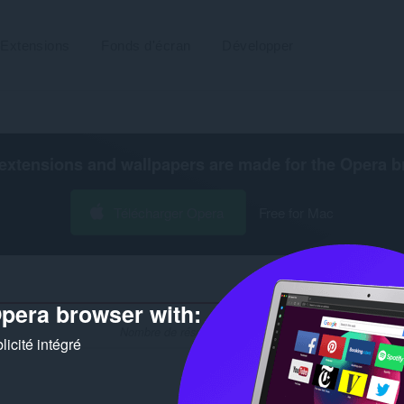
Extensions
Fonds d'écran
Développer
extensions and wallpapers are made for the
Opera b
Télécharger Opera
Free for Mac
pera browser with:
Nombre de résultats de recherche pour le développeur
icité intégré