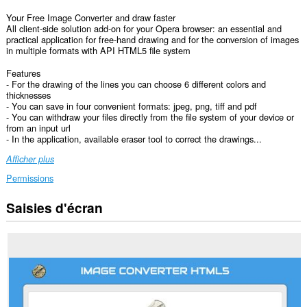
Your Free Image Converter and draw faster
All client-side solution add-on for your Opera browser: an essential and
practical application for free-hand drawing and for the conversion of images
in multiple formats with API HTML5 file system
Features
- For the drawing of the lines you can choose 6 different colors and
thicknesses
- You can save in four convenient formats: jpeg, png, tiff and pdf
- You can withdraw your files directly from the file system of your device or
from an input url
- In the application, available eraser tool to correct the drawings...
Afficher plus
Permissions
Saisies d'écran
Cette
extension
peut
accéder
vos
données
sur
tous
les
sites.