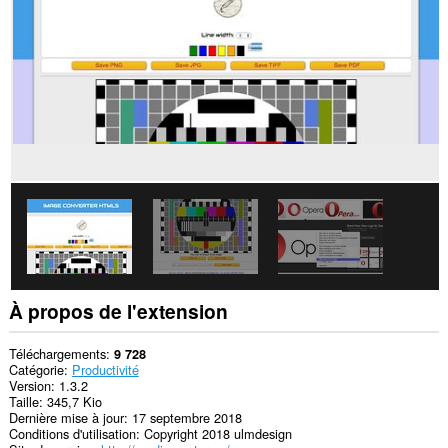
Cette
extension
peut
accéder
vos
onglets
et
activités
de
navigation.
À propos de l'extension
Téléchargements
9 728
Catégorie
Productivité
Version
1.3.2
Taille
345,7 Kio
Dernière mise à jour
17 septembre 2018
Conditions d'utilisation
Copyright 2018 ulmdesign