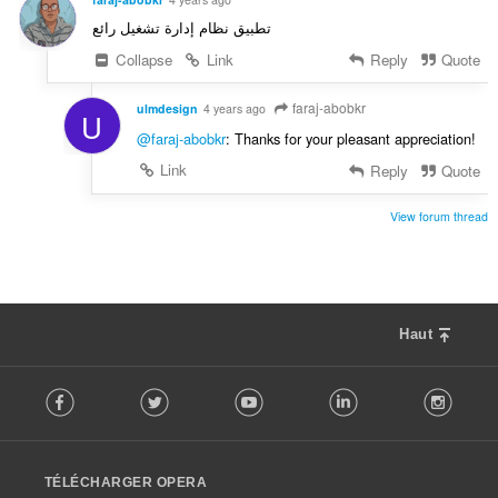
s
t
:
تطبيق نظام إدارة تشغيل رائع
i
o
Collapse
Link
Reply
Quote
n
s
faraj-abobkr
ulmdesign
4 years ago
U
:
@faraj-abobkr
: Thanks for your pleasant appreciation!
Link
Reply
Quote
View forum thread
Haut
F
Facebook
Twitter
Youtube
LinkedIn
Instag
o
l
l
o
TÉLÉCHARGER OPERA
w