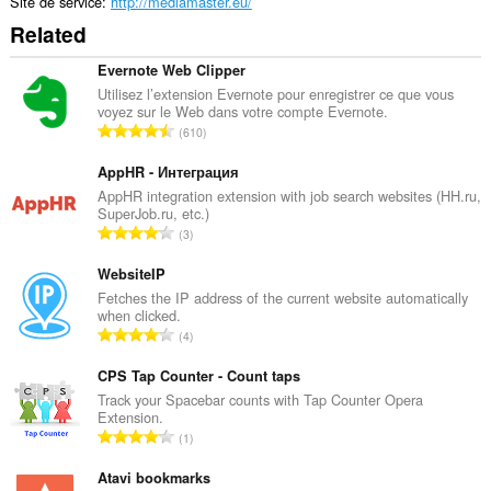
Site de service
http://mediamaster.eu/
Related
Evernote Web Clipper
Utilisez l’extension Evernote pour enregistrer ce que vous
voyez sur le Web dans votre compte Evernote.
N
610
o
m
AppHR - Интеграция
b
AppHR integration extension with job search websites (HH.ru,
SuperJob.ru, etc.)
r
N
3
e
o
m
m
WebsiteIP
a
b
Fetches the IP address of the current website automatically
x
when clicked.
r
i
N
4
e
m
o
m
a
m
CPS Tap Counter - Count taps
a
l
b
Track your Spacebar counts with Tap Counter Opera
x
d
Extension.
r
i
N
'
1
e
m
o
é
m
a
m
Atavi bookmarks
v
a