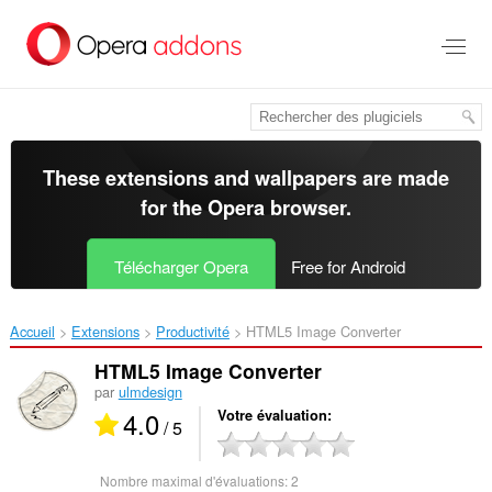
Aller
au
contenu
principal
These extensions and wallpapers are made
for the
Opera browser
.
Télécharger Opera
Free for Android
Accueil
Extensions
Productivité
HTML5 Image Converter‎
HTML5 Image Converter
par
ulmdesign
4.0
Votre évaluation
/ 5
Nombre maximal d'évaluations:
2