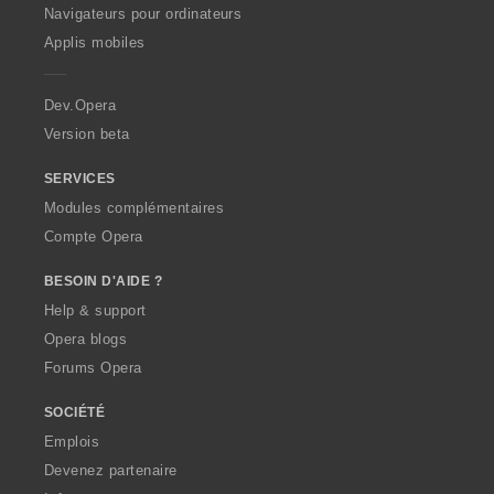
O
Navigateurs pour ordinateurs
p
Applis mobiles
e
r
a
Dev.Opera
Version beta
SERVICES
Modules complémentaires
Compte Opera
BESOIN D'AIDE ?
Help & support
Opera blogs
Forums Opera
SOCIÉTÉ
Emplois
Devenez partenaire