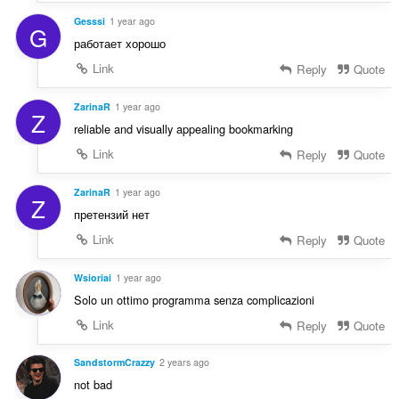
Gesssi
1 year ago
G
работает хорошо
Link
Reply
Quote
ZarinaR
1 year ago
Z
reliable and visually appealing bookmarking
Link
Reply
Quote
ZarinaR
1 year ago
Z
претензий нет
Link
Reply
Quote
Wsioriai
1 year ago
Solo un ottimo programma senza complicazioni
Link
Reply
Quote
SandstormCrazzy
2 years ago
not bad