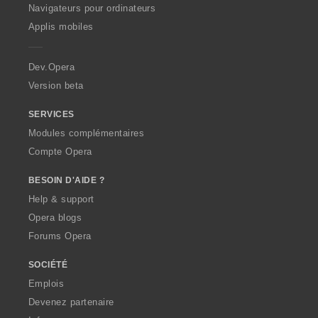
O
Navigateurs pour ordinateurs
p
Applis mobiles
e
r
a
Dev.Opera
Version beta
SERVICES
Modules complémentaires
Compte Opera
BESOIN D'AIDE ?
Help & support
Opera blogs
Forums Opera
SOCIÉTÉ
Emplois
Devenez partenaire