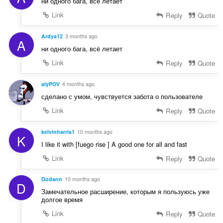
s
ни одного бага, всё летает
t
:
Link
Reply
Quote
i
o
n
Ardya12
3 months ago
A
s
ни одного бага, всё летает
:
Link
Reply
Quote
alyPOV
4 months ago
сделано с умом, чувствуется забота о пользователе
Link
Reply
Quote
kelvinharris1
10 months ago
K
I like it with [fuego rise ] A good one for all and fast
Link
Reply
Quote
Dodann
10 months ago
D
Замечательное расширение, которым я пользуюсь уже
долгое время
Link
Reply
Quote