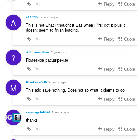
Link
Reply
Quote
a11893e
2 years ago
A
This is not what i thought it was when i first got it plus it
doesnt seem to finish loading.
Link
Reply
Quote
A Former User
2 years ago
?
Полезное расширение
Link
Reply
Quote
MontanaGrl5
2 years ago
M
This add save nothing. Does not so what it claims to do
Link
Reply
Quote
senangslot654
4 years ago
thanks
Link
Reply
Quote