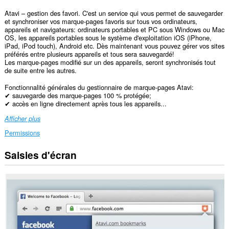
Atavi – gestion des favori. C'est un service qui vous permet de sauvegarder
et synchroniser vos marque-pages favoris sur tous vos ordinateurs,
appareils et navigateurs: ordinateurs portables et PC sous Windows ou Mac
OS, les appareils portables sous le système d'exploitation iOS (iPhone,
iPad, iPod touch), Android etc. Dès maintenant vous pouvez gérer vos sites
préférés entre plusieurs appareils et tous sera sauvegardé!
Les marque-pages modifié sur un des appareils, seront synchronisés tout
de suite entre les autres.
Fonctionnalité générales du gestionnaire de marque-pages Atavi:
✔ sauvegarde des marque-pages 100 % protégée;
✔ accès en ligne directement après tous les appareils...
Afficher plus
Permissions
Saisies d'écran
Cette
extension
peut
accéder
vos
données
sur
certains
sites.