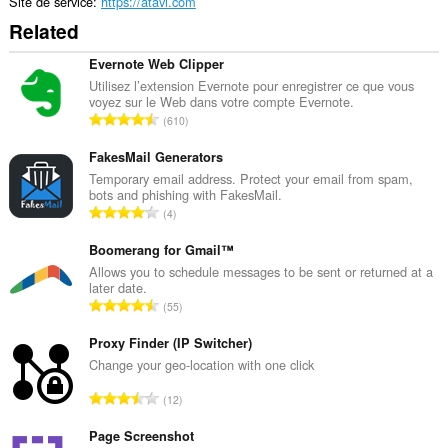
Site de service
https://atavi.com
Related
Evernote Web Clipper
Utilisez l’extension Evernote pour enregistrer ce que vous
voyez sur le Web dans votre compte Evernote.
N
610
o
m
FakesMail Generators
b
Temporary email address. Protect your email from spam,
bots and phishing with FakesMail.
r
N
4
e
o
m
m
Boomerang for Gmail™
a
b
Allows you to schedule messages to be sent or returned at a
x
later date.
r
i
N
55
e
m
o
m
a
m
Proxy Finder (IP Switcher)
a
l
b
Change your geo-location with one click
x
d
r
i
N
'
12
e
m
o
é
m
a
m
Page Screenshot
v
a