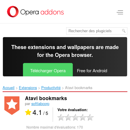
Aller
au
contenu
principal
These extensions and wallpapers are made
for the
Opera browser
.
Télécharger Opera
Free for Android
Accueil
Extensions
Productivité
Atavi bookmarks‎
Atavi bookmarks
par
softlabcorp
4.1
Votre évaluation
/ 5
Nombre maximal d'évaluations:
170