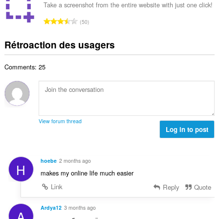
l
b
a
Take a screenshot from the entire website with just one click!
x
d
r
l
i
N
'
50
e
u
m
o
é
m
a
a
m
v
Rétroaction des usagers
a
t
l
b
a
x
i
d
r
l
i
o
'
Comments: 25
e
u
m
n
é
m
a
a
s
v
a
t
l
:
a
x
i
d
l
i
o
'
u
m
n
é
View forum thread
a
a
s
Log in to post
v
t
l
:
a
i
d
l
o
'
u
hoebe
2 months ago
n
H
é
a
makes my online life much easier
s
v
t
:
a
Link
Reply
Quote
i
l
o
u
Ardya12
3 months ago
n
A
a