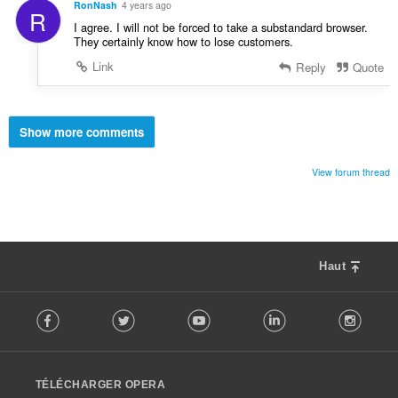
RonNash
4 years ago
R
I agree. I will not be forced to take a substandard browser.
They certainly know how to lose customers.
Link
Reply
Quote
Show more comments
View forum thread
Haut
F
Facebook
Twitter
Youtube
LinkedIn
Instag
o
l
l
o
TÉLÉCHARGER OPERA
w