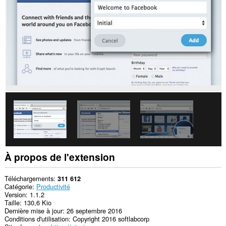
This
Extension
can
read
and
modify
bookmarks.
Cette
extension
peut
accéder
vos
onglets
et
activités
de
navigation.
À propos de l'extension
Téléchargements
311 612
Catégorie
Productivité
Version
1.1.2
Taille
130,6 Kio
Dernière mise à jour
26 septembre 2016
Conditions d'utilisation
Copyright 2016 softlabcorp