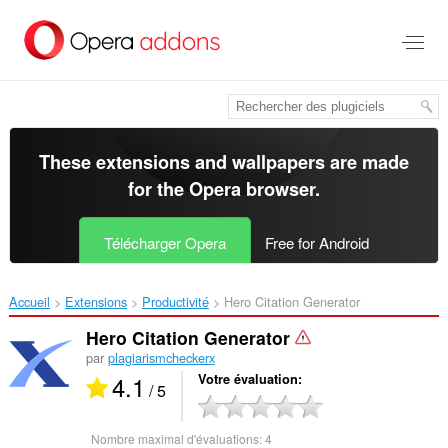
Aller
au
contenu
principal
These extensions and wallpapers are made
for the
Opera browser
.
Télécharger Opera
Free for Android
Accueil
Extensions
Productivité
Hero Citation Generator‎
Hero Citation Generator
par
plagiarismcheckerx
4.1
Votre évaluation
/ 5
Nombre maximal d'évaluations:
4