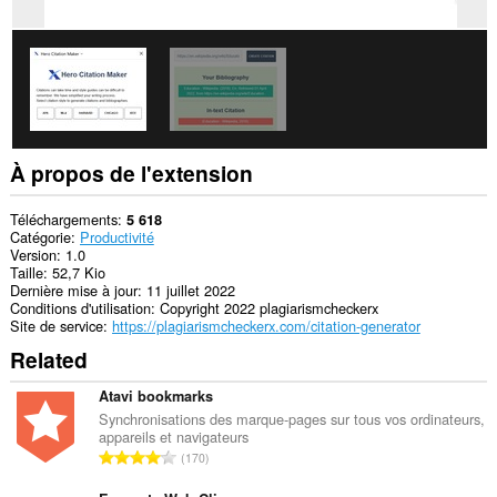
navigation.
À propos de l'extension
Téléchargements
5 618
Catégorie
Productivité
Version
1.0
Taille
52,7 Kio
Dernière mise à jour
11 juillet 2022
Conditions d'utilisation
Copyright 2022 plagiarismcheckerx
Site de service
https://plagiarismcheckerx.com/citation-generator
Related
Atavi bookmarks
Synchronisations des marque-pages sur tous vos ordinateurs,
appareils et navigateurs
N
170
o