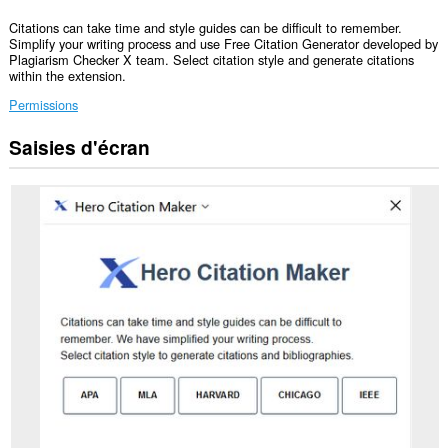
Citations can take time and style guides can be difficult to remember.
Simplify your writing process and use Free Citation Generator developed by
Plagiarism Checker X team. Select citation style and generate citations
within the extension.
Permissions
Saisies d'écran
Cette
extension
peut
accéder
vos
données
sur
certains
sites.
Cette
extension
peut
accéder
vos
onglets
et
activités
de