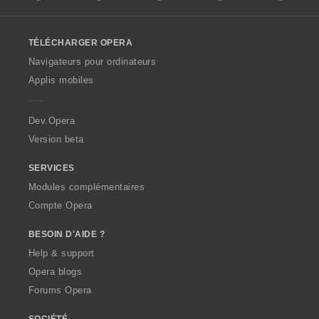
l
l
o
TÉLÉCHARGER OPERA
w
O
Navigateurs pour ordinateurs
p
Applis mobiles
e
r
a
Dev.Opera
Version beta
SERVICES
Modules complémentaires
Compte Opera
BESOIN D'AIDE ?
Help & support
Opera blogs
Forums Opera
SOCIÉTÉ