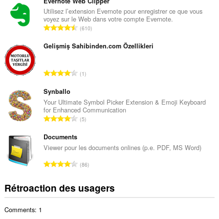
m
Evernote Web Clipper
b
Utilisez l’extension Evernote pour enregistrer ce que vous
voyez sur le Web dans votre compte Evernote.
r
N
610
e
o
m
m
Gelişmiş Sahibinden.com Özellikleri
a
b
x
r
i
N
1
e
m
o
m
a
m
Synballo
a
l
b
Your Ultimate Symbol Picker Extension & Emoji Keyboard
x
d
for Enhanced Communication
r
i
N
'
5
e
m
o
é
m
a
m
Documents
v
a
l
b
a
Viewer pour les documents onlines (p.e. PDF, MS Word)
x
d
r
l
i
N
'
86
e
u
m
o
é
m
a
a
m
v
Rétroaction des usagers
a
t
l
b
a
x
i
d
r
l
i
o
'
Comments: 1
e
u
m
n