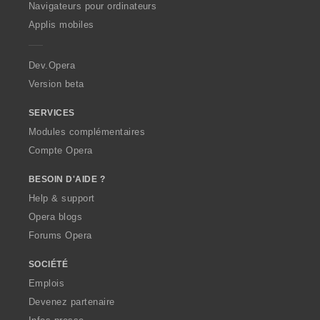
O
Navigateurs pour ordinateurs
p
Applis mobiles
e
r
a
Dev.Opera
Version beta
SERVICES
Modules complémentaires
Compte Opera
BESOIN D'AIDE ?
Help & support
Opera blogs
Forums Opera
SOCIÉTÉ
Emplois
Devenez partenaire