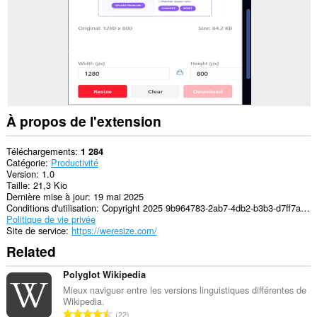
À propos de l'extension
Téléchargements
1 284
Catégorie
Productivité
Version
1.0
Taille
21,3 Kio
Dernière mise à jour
19 mai 2025
Conditions d'utilisation
Copyright 2025 9b964783-2ab7-4db2-b3b3-d7ff7a47b6c8
Politique de vie privée
Site de service
https://weresize.com/
Related
Polyglot Wikipedia
Mieux naviguer entre les versions linguistiques différentes de
Wikipedia.
N
22