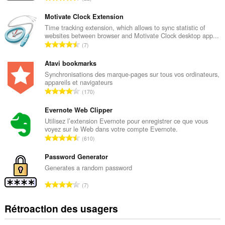
o
m
Motivate Clock Extension
b
Time tracking extension, which allows to sync statistic of
websites between browser and Motivate Clock desktop app...
r
N
7
e
o
m
m
Atavi bookmarks
a
b
Synchronisations des marque-pages sur tous vos ordinateurs,
x
appareils et navigateurs
r
i
N
170
e
m
o
m
a
m
Evernote Web Clipper
a
l
b
Utilisez l’extension Evernote pour enregistrer ce que vous
x
d
voyez sur le Web dans votre compte Evernote.
r
i
N
'
610
e
m
o
é
m
a
m
Password Generator
v
a
l
b
a
Generates a random password
x
d
r
l
i
N
'
7
e
u
m
o
é
m
a
a
m
v
Rétroaction des usagers
a
t
l
b
a
x
i
d
r
l