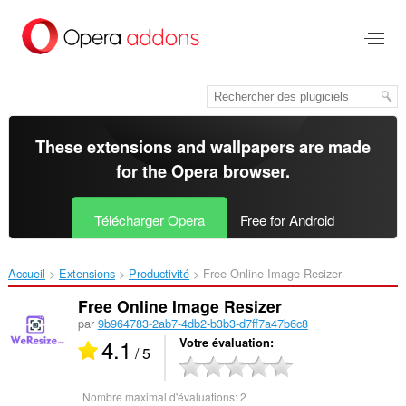
Aller
au
contenu
principal
These extensions and wallpapers are made
for the
Opera browser
.
Télécharger Opera
Free for Android
Accueil
Extensions
Productivité
Free Online Image Resizer‎
Free Online Image Resizer
par
9b964783-2ab7-4db2-b3b3-d7ff7a47b6c8
4.1
Votre évaluation
/ 5
Nombre maximal d'évaluations:
2