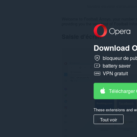
Nombre maximal d'évaluation
Welcome to Football Arroyo, your number on
providing you the very best of Football Info
Saisie d'écran
Download O
bloqueur de publ
battery saver
VPN gratuit
Télécharger
These extensions and wa
Tout voir