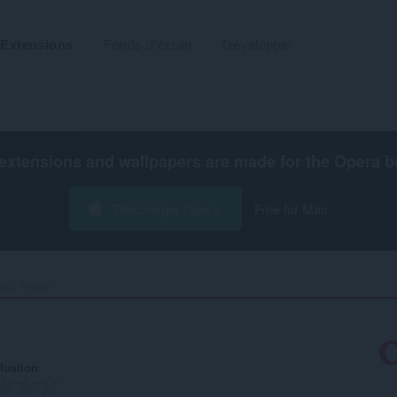
Extensions
Fonds d'écran
Développer
extensions and wallpapers are made for the
Opera b
Télécharger Opera
Free for Mac
all Arroyo‎
luation