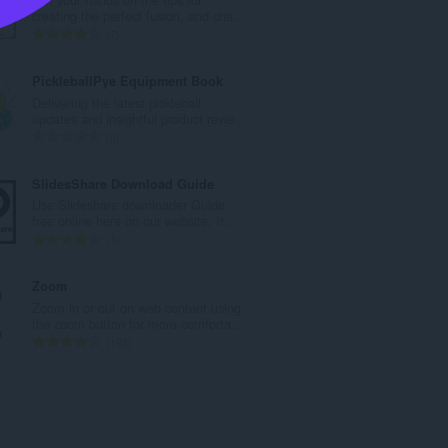
r
creating the perfect fusion, and che...
e
N
7
m
o
a
m
PickleballPye Equipment Book
x
b
Delivering the latest pickleball
i
r
updates and insightful product revie...
m
e
N
0
a
m
o
l
a
m
SlidesShare Download Guide
d
x
b
Use Slideshare downloader Guide
'
i
r
free online here on our website, It...
é
m
e
N
1
v
a
m
o
a
l
a
m
Zoom
l
d
x
b
Zoom in or out on web content using
u
'
i
r
the zoom button for more comforta...
a
é
m
e
N
193
t
v
a
m
o
i
a
l
a
m
o
l
d
x
b
n
u
'
i
r
s
a
é
m
e