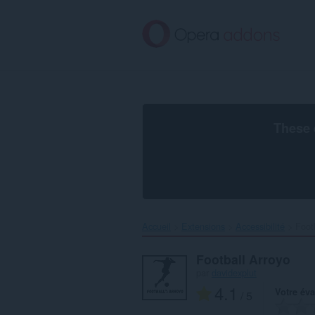
Aller
au
contenu
principal
These 
Accueil
Extensions
Accessibilité
Footb
Football Arroyo
par
davidexplut
4.1
Votre éva
/ 5