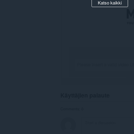
Katso kaikki
Käyttäjien palaute
Comments: 0