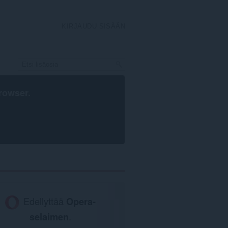
KIRJAUDU SISÄÄN
rowser
.
Edellyttää
Opera-
selaimen
.