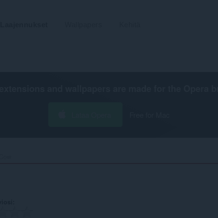
Laajennukset
Wallpapers
Kehitä
extensions and wallpapers are made for the
Opera b
Lataa Opera
Free for Mac
Cow‎
viosi