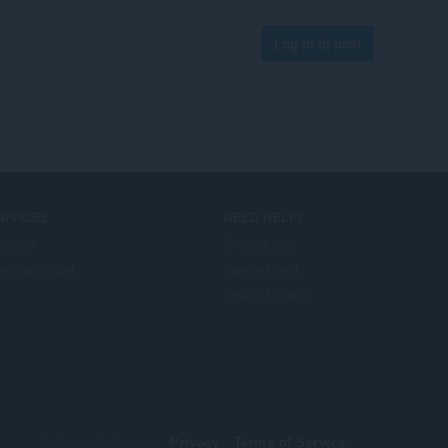
Log in to post
ERVICES
NEED HELP?
säosat
Ohje ja tuki
era account
Opera-blogit
Opera forums
© Opera Software
Privacy
Terms of Service