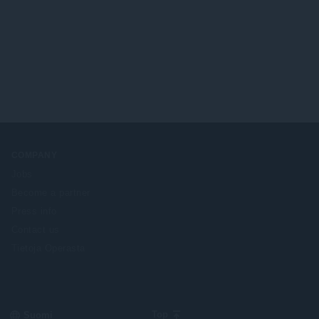
:
e
t
e
a
n
y
s
h
ä
t
:
e
e
n
s
ä
:
COMPANY
Jobs
Become a partner
Press info
Contact us
Tietoja Operasta
Select
Top