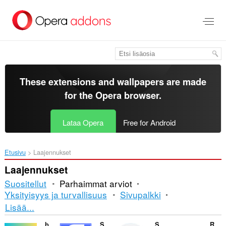
Siirry
pääsisältöön
These extensions and wallpapers are made
for the
Opera browser
.
Lataa Opera
Free for Android
Etusivu
Laajennukset
Laajennukset
Suositellut
Parhaimmat arviot
Yksityisyys ja turvallisuus
Sivupalkki
Lajittelu
Lisää...
ja
banmaynuocnong-Solar water Heater Repair
SELBY
Stone to KG Converter
RawTik