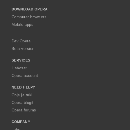
s
o
ä
DOWNLOAD OPERA
w
:
O
Computer browsers
p
Mobile apps
e
r
a
Dev.Opera
Beta version
SERVICES
Lisäosat
Opera account
NEED HELP?
Ohje ja tuki
Opera-blogit
Opera forums
COMPANY
Jobs