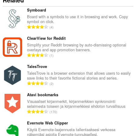
Related
Symboard
Board with a symbols to use it in browsing and work. Copy
symbol on click.
A
4
r
v
ClearView for Reddit
i
Simplify your Reddit browsing by auto-dismissing optional
overlays and app promotion banners.
o
A
1
i
r
t
v
TalesTrove
a
i
TalesTrove is a browser extension that allows users to easily
y
save links to their favorite fictional stories and series.
o
h
A
2
i
t
r
t
e
v
Atavi bookmarks
a
e
i
Visuaaliset kirjanmerkit, kirjanmerkkien synkronointi
y
n
selaimesta toiseen ja kirjanmerkkiesi ehdoton turvallisuus
o
h
A
s
170
i
t
r
ä
t
e
v
Evernote Web Clipper
:
a
e
i
Käytä Evernote-laajennusta tallentaaksesi verkossa
y
n
näkemiäsi asioita Evernote-tunnuksellesi.
o