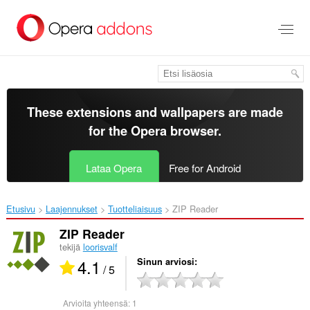
Siirry
pääsisältöön
These extensions and wallpapers are made
for the
Opera browser
.
Lataa Opera
Free for Android
Etusivu
Laajennukset
Tuotteliaisuus
ZIP Reader‎
ZIP Reader
tekijä
loorisvalf
4.1
Sinun arviosi
/ 5
Arvioita yhteensä:
1