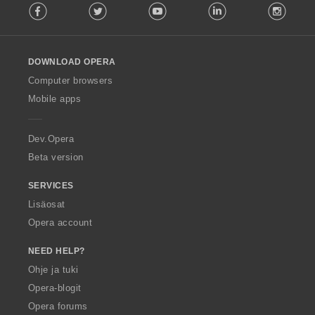
Facebook
Twitter
Youtube
LinkedIn
Instag
o
l
l
o
DOWNLOAD OPERA
w
O
Computer browsers
p
Mobile apps
e
r
a
Dev.Opera
Beta version
SERVICES
Lisäosat
Opera account
NEED HELP?
Ohje ja tuki
Opera-blogit
Opera forums