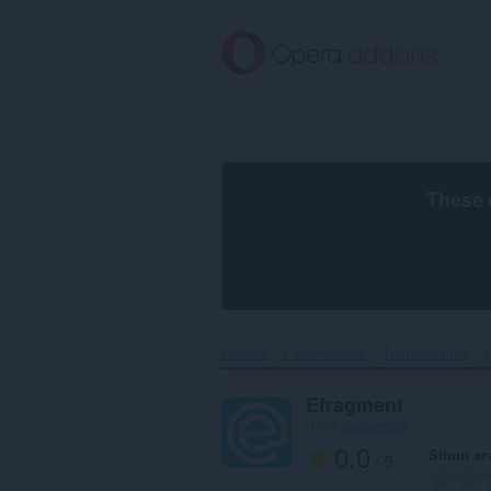
Siirry
pääsisältöön
These 
Etusivu
Laajennukset
Tuotteliaisuus
E
Efragment
tekijä
ivansergey
0.0
Sinun ar
/ 5