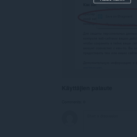
Käyttäjien palaute
Comments: 0