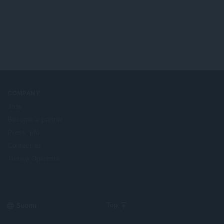
n
y
s
h
ä
t
:
e
e
n
s
ä
:
COMPANY
Jobs
Become a partner
Press info
Contact us
Tietoja Operasta
Select
Top
your