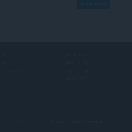
Log in to post
ERVICES
NEED HELP?
säosat
Ohje ja tuki
era account
Opera-blogit
Opera forums
© Opera Software
Privacy
Terms of Service