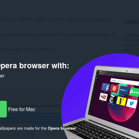
with the ability to quickly save Web pages of text or images on
Tieto
ser context menu items are added to the menu to save the image on
Latauks
Kategor
Versio
count on the site efragment.com.
Koko
3
Last up
Lisenssi
pera browser with:
Rela
ker
Free for Mac
llpapers are made for the
Opera browser
.