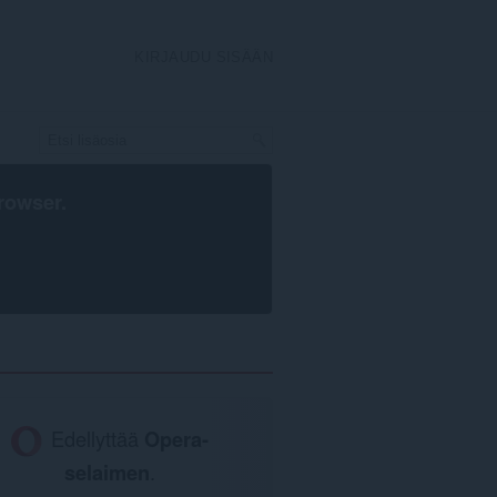
KIRJAUDU SISÄÄN
rowser
.
Edellyttää
Opera-
selaimen
.