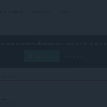
Laajennukset
Wallpapers
Kehitä
extensions and wallpapers are made for the
Opera b
Lataa Opera
Free for Mac
fragment‎
viosi