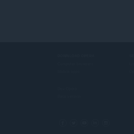
DOWNLOAD OPERA
S
Computer browsers
Li
Mobile apps
Op
Dev.Opera
Beta version
F
o
Facebook
Twitter
Youtube
LinkedIn
Instagram
l
l