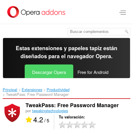
Ir
al
contenido
principal
Estas extensiones y papeles tapiz están
diseñados para el
navegador Opera
.
Descargar Opera
Free for Android
Principal
Extensiones
Productividad
TweakPass: Free Password Manager‎
TweakPass: Free Password Manager
por
tweakingtechnologies
4.2
Tu valoración
/ 5