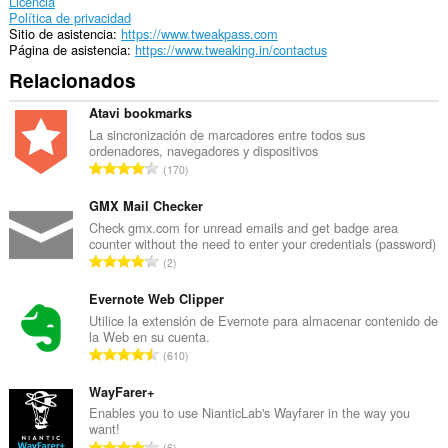
with
Licencia
this
Política de privacidad
extension.
Sitio de asistencia
https://www.tweakpass.com
Página de asistencia
https://www.tweaking.in/contactus
Esta
Relacionados
extensión
puede
acceder
Atavi bookmarks
a
La sincronización de marcadores entre todos sus
tus
ordenadores, navegadores y dispositivos
pestañas
N
170
y
ú
actividades
m
GMX Mail Checker
de
navegación.
e
Check gmx.com for unread emails and get badge area
counter without the need to enter your credentials (password)
r
N
2
o
ú
t
m
Evernote Web Clipper
o
e
Utilice la extensión de Evernote para almacenar contenido de
t
la Web en su cuenta.
r
a
N
610
o
l
ú
t
d
m
WayFarer+
o
e
e
Enables you to use NianticLab's Wayfarer in the way you
t
v
want!
r
a
N
a
6