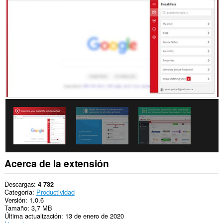
todos
los
sitios
web.
Esta
extensión
puede
acceder
a
tus
datos
en
algunos
sitios
web.
This
permission
allows
other
Acerca de la extensión
installed
extensions
and
Descargas
4 732
web
Categoría
Productividad
pages
Versión
1.0.6
to
Tamaño
3,7 MB
communicate
Última actualización
13 de enero de 2020