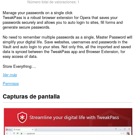
Número total de valoraciones:
1
Manage your passwords on a single click
TweakPass is a robust browser extension for Opera that saves your
passwords securely and allows you to auto login to sites, fill forms and
generate secure passwords.
No need to remember multiple passwords as a single, Master Password will
simplify your digital life. Save websites, usernames and passwords in the
Vault and auto login to your sites. Not only this, all the imported and saved
data is synced between the TweakPass app and Browser Extension, for
easy access of data.
Store Everything:...
Ver más
Permisos
Capturas de pantalla
Esta
extensión
puede
acceder
a
tus
datos
en