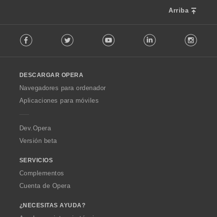
a
e
c
Arriba
s
i
:
F
o
Facebook
Twitter
Youtube
LinkedIn
Instag
o
n
l
e
l
s
o
:
DESCARGAR OPERA
w
O
Navegadores para ordenador
p
Aplicaciones para móviles
e
r
a
Dev.Opera
Versión beta
SERVICIOS
Complementos
Cuenta de Opera
¿NECESITAS AYUDA?