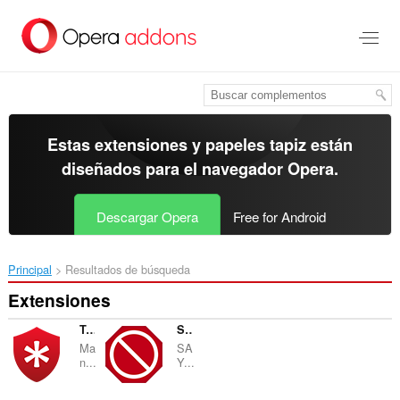
Ir
al
contenido
principal
Estas extensiones y papeles tapiz están
diseñados para el
navegador Opera
.
Descargar Opera
Free for Android
Principal
Resultados de búsqueda
Extensiones
TweakPass: Free Password Manager
StopAll Ads
Ma
SA
n...
Y...