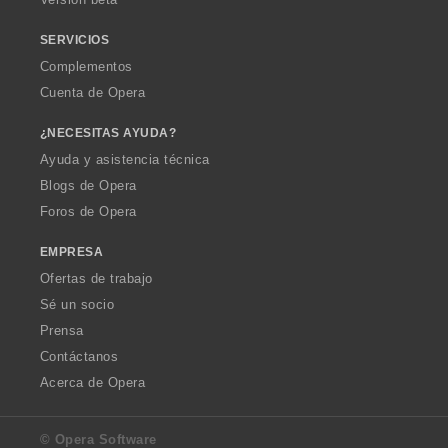
e
e
s
s
SERVICIOS
:
:
Complementos
Cuenta de Opera
¿NECESITAS AYUDA?
Ayuda y asistencia técnica
Blogs de Opera
Foros de Opera
EMPRESA
Ofertas de trabajo
Sé un socio
Prensa
Contáctanos
Acerca de Opera
© Opera Software